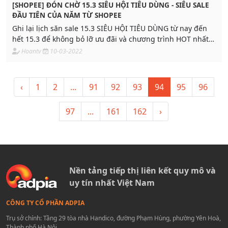
[SHOPEE] ĐÓN CHỜ 15.3 SIÊU HỘI TIÊU DÙNG - SIÊU SALE
ĐẦU TIÊN CỦA NĂM TỪ SHOPEE
Ghi lại lịch săn sale 15.3 SIÊU HỘI TIÊU DÙNG từ nay đến
hết 15.3 để không bỏ lỡ ưu đãi và chương trình HOT nhất
Shopee
Hoantv
10-03-2022
‹
1
2
...
91
92
93
94
95
96
97
...
161
162
›
Nền tảng tiếp thị liên kết quy mô và
uy tín nhất Việt Nam
CÔNG TY CỔ PHẦN ADPIA
Trụ sở chính: Tầng 29 tòa nhà Handico, đường Phạm Hùng, phường Yên Hoà,
Thành phố Hà Nội