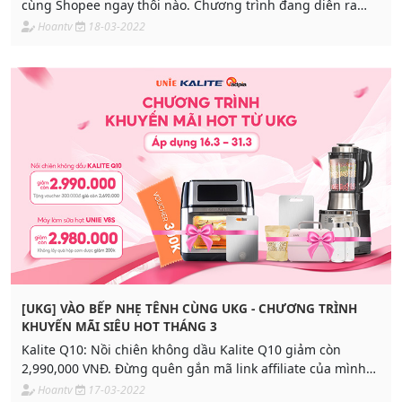
cùng Shopee ngay thôi nào. Chương trình đang diễn ra
đẩy số ngay!
Hoantv
18-03-2022
[UKG] VÀO BẾP NHẸ TÊNH CÙNG UKG - CHƯƠNG TRÌNH
KHUYẾN MÃI SIÊU HOT THÁNG 3
Kalite Q10: Nồi chiên không dầu Kalite Q10 giảm còn
2,990,000 VNĐ. Đừng quên gắn mã link affiliate của mình
vào sản phẩm.
Hoantv
17-03-2022