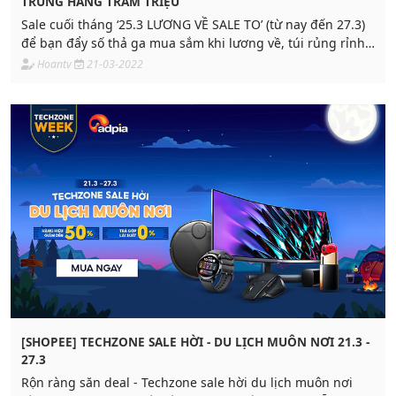
TRÚNG HÀNG TRĂM TRIỆU
Sale cuối tháng ‘25.3 LƯƠNG VỀ SALE TO’ (từ nay đến 27.3)
để bạn đẩy số thả ga mua sắm khi lương về, túi rủng rỉnh
nè
Hoantv
21-03-2022
[SHOPEE] TECHZONE SALE HỜI - DU LỊCH MUÔN NƠI 21.3 -
27.3
Rộn ràng săn deal - Techzone sale hời du lịch muôn nơi