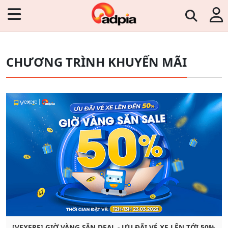
CHƯƠNG TRÌNH KHUYẾN MÃI
[VEXERE] GIỜ VÀNG SĂN DEAL - ƯU ĐÃI VÉ XE LÊN TỚI 50%