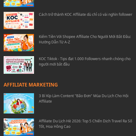
Cách trở thành KOC Affiliate dù chỉ có vài nghìn follower
Kiếm Tiền Với Shopee Affiliate Cho Người Mới Bắt Đầu:
Hướng Dẫn Từ A-Z
KOC Tiktok - Tips đạt 1.000 Followers nhanh chóng cho
người mới bắt đầu
AFFILIATE MARKETING
3 Bí Kíp Làm Content "Bão Đơn" Mùa Du Lịch Cho Hội
Affiliate
Affiliate Du Lịch Hè 2026: Top 5 Chiến Dịch Travel Ra Số
Tốt, Hoa Hồng Cao