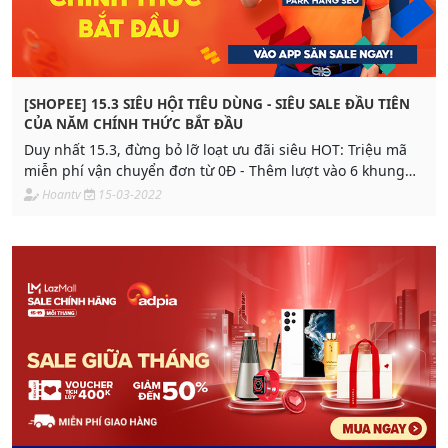
[SHOPEE] 15.3 SIÊU HỘI TIÊU DÙNG - SIÊU SALE ĐẦU TIÊN
CỦA NĂM CHÍNH THỨC BẮT ĐẦU
Duy nhất 15.3, đừng bỏ lỡ loạt ưu đãi siêu HOT: Triệu mã
miễn phí vận chuyển đơn từ 0Đ - Thêm lượt vào 6 khung
giờ
Hoantv
15-03-2022