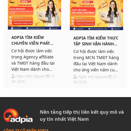
ADPIA TÌM KIẾM
ADPIA TÌM KIẾM THỰC
CHUYÊN VIÊN PHÁT
TẬP SINH VẬN HÀNH
TRIỂN MẠNG LƯỚI
LIVESTREAM
Cơ hội được làm việc
Cơ hội được làm việc
AFFILIATE
trong Agency affiliate
trong MCN TMĐT hàng
và TMĐT hàng đầu tại
đầu tại Việt Nam dành
Việt Nam dành cho
cho ứng viên năm cuối
ứng viên có thế mạnh
hoặc sắp tốt nghiệp.
Ngoc Anh Nguyen
15-
Ngoc Anh Nguyen
15-
về phát triển kinh
04-2026
Ứng tuyển ngay!
04-2026
doanh. Ứng tuyển
ngay!
Nền tảng tiếp thị liên kết quy mô và
uy tín nhất Việt Nam
CÔNG TY CỔ PHẦN ADPIA