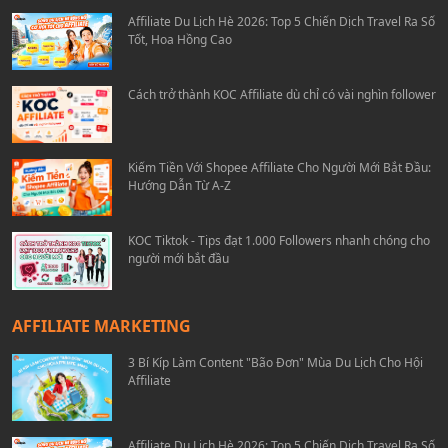
Affiliate Du Lịch Hè 2026: Top 5 Chiến Dịch Travel Ra Số
Tốt, Hoa Hồng Cao
Cách trở thành KOC Affiliate dù chỉ có vài nghìn follower
Kiếm Tiền Với Shopee Affiliate Cho Người Mới Bắt Đầu:
Hướng Dẫn Từ A-Z
KOC Tiktok - Tips đạt 1.000 Followers nhanh chóng cho
người mới bắt đầu
AFFILIATE MARKETING
3 Bí Kíp Làm Content "Bão Đơn" Mùa Du Lịch Cho Hội
Affiliate
Affiliate Du Lịch Hè 2026: Top 5 Chiến Dịch Travel Ra Số