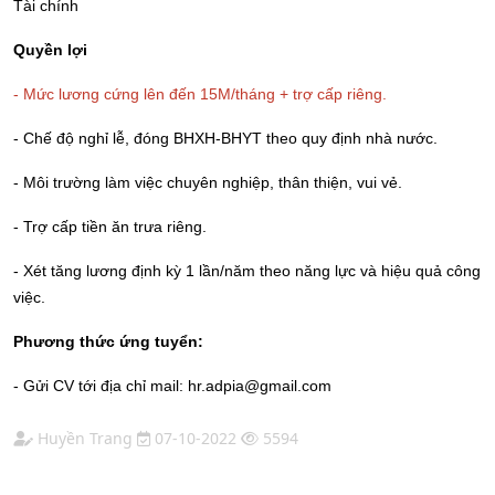
Tài chính
Quyền lợi
- Mức lương cứng lên đến 15M/tháng + trợ cấp riêng.
- Chế độ nghỉ lễ, đóng BHXH-BHYT theo quy định nhà nước.
- Môi trường làm việc chuyên nghiệp, thân thiện, vui vẻ.
- Trợ cấp tiền ăn trưa riêng.
- Xét tăng lương định kỳ 1 lần/năm theo năng lực và hiệu quả công
việc
.
Phương thức ứng tuyển:
- Gửi CV tới địa chỉ mail: hr.adpia@gmail.com
Huyền Trang
07-10-2022
5594