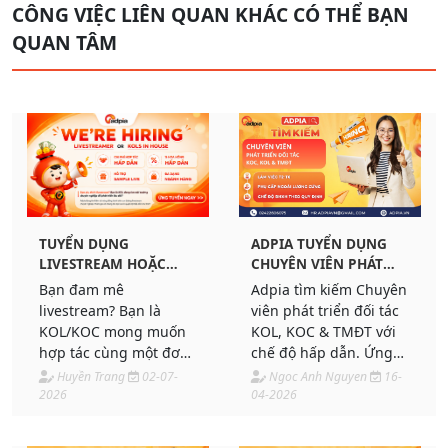
CÔNG VIỆC LIÊN QUAN KHÁC CÓ THỂ BẠN
QUAN TÂM
ADPIA TUYỂN DỤNG
TUYỂN DỤNG
CHUYÊN VIÊN PHÁT
LIVESTREAM HOẶC
TRIỂN ĐỐI TÁC
KOLS IN-HOUSE
Adpia tìm kiếm Chuyên
Bạn đam mê
KOL/KOC & TMĐT
viên phát triển đối tác
livestream? Bạn là
KOL, KOC & TMĐT với
KOL/KOC mong muốn
chế độ hấp dẫn. Ứng
hợp tác cùng một đơn
tuyển ngay!
vị chuyên nghiệp, có
Ngoc Anh Nguyen
16-
Huyền Trang
02-07-
nguồn sản phẩm đa
04-2026
2026
dạng và thu nhập hấp
dẫn?