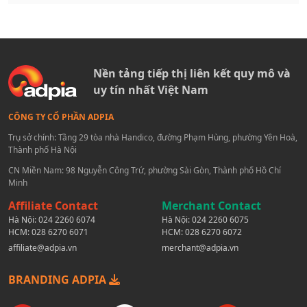
thiệu sản phẩm trên TikTok Shop lên trên trang TikTok cá
nhân của mình.
Nền tảng tiếp thị liên kết quy mô và
uy tín nhất Việt Nam
CÔNG TY CỔ PHẦN ADPIA
Trụ sở chính: Tầng 29 tòa nhà Handico, đường Phạm Hùng, phường Yên Hoà,
Thành phố Hà Nội
CN Miền Nam: 98 Nguyễn Công Trứ, phường Sài Gòn, Thành phố Hồ Chí
Minh
Affiliate Contact
Merchant Contact
Hà Nội:
024 2260 6074
Hà Nội:
024 2260 6075
HCM:
028 6270 6071
HCM:
028 6270 6072
affiliate@adpia.vn
merchant@adpia.vn
BRANDING ADPIA