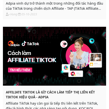
Adpia vinh dự trở thành một trong những đối tác hàng đầu
của TikTok trong chiến dịch Affiliate - TAP (TikTok Affiliate
Partner), việc tham gia vào hệ thống của ADPIA, các nhà
Hung
05-10-2023
sáng tạo (Creator) hay nhà bán hàng (Seller) sẽ có những
lợi ích thực sự nổi bật.
AFFILIATE TIKTOK LÀ GÌ? CÁCH LÀM TIẾP THỊ LIÊN KẾT
TIKTOK HIỆU QUẢ - ADPIA
Affiliate TikTok hay còn gọi là tiếp thị liên kết trên TikTok,
đây là hình thức các nhà sáng tạo nội dung, KOC/KOL