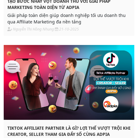
TẠO BƯỚC NHẢY VỌT DOANH THU VỚI GIẢI PHÁP
MARKETING TOÀN DIỆN TỪ ADPIA
Giải pháp toàn diện giúp doanh nghiệp tối ưu doanh thu
qua Affiliate Marketing đa nền tảng
Nguyễn Thị Hồng Nhung
21-10-2025
TIKTOK AFFILIATE PARTNER LÀ GÌ? LỢI THẾ VƯỢT TRỘI KHI
CREATOR, SELLER THAM GIA ĐẨY SỐ CÙNG ADPIA