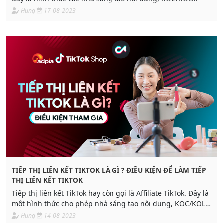
quảng bá sản phẩm/dịch vụ cho doanh nghiệp thông qua
Hung
17-08-2023
những video được xây dựng nội dung hấp dẫn
TIẾP THỊ LIÊN KẾT TIKTOK LÀ GÌ ? ĐIỀU KIỆN ĐỂ LÀM TIẾP
THỊ LIÊN KẾT TIKTOK
Tiếp thị liên kết TikTok hay còn gọi là Affiliate TikTok. Đây là
một hình thức cho phép nhà sáng tạo nội dung, KOC/KOL
hay thậm chí là Influencer kiếm tiền từ việc quảng bá, giới
Hung
14-08-2023