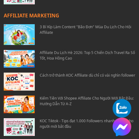
AFFILIATE MARKETING
3 Bí Kíp Làm Content "Bão Đơn" Mùa Du Lịch Cho Hội
Affiliate
Affiliate Du Lịch Hè 2026: Top 5 Chiến Dịch Travel Ra Số
Tốt, Hoa Hồng Cao
Cách trở thành KOC Affiliate dù chỉ có vài nghìn follower
Kiếm Tiền Với Shopee Affiliate Cho Người Mới Bắt Đầu:
Hướng Dẫn Từ A-Z
KOC Tiktok - Tips đạt 1.000 Followers nhanh chóng cho
người mới bắt đầu