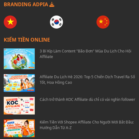
BRANDING ADPIA
KIẾM TIỀN ONLINE
3 Bí Kíp Làm Content "Bão Đơn" Mùa Du Lịch Cho Hội
Affiliate
Affiliate Du Lịch Hè 2026: Top 5 Chiến Dịch Travel Ra Số
Tốt, Hoa Hồng Cao
Cách trở thành KOC Affiliate dù chỉ có vài nghìn follower
Kiếm Tiền Với Shopee Affiliate Cho Người Mới Bắt Đầu:
Hướng Dẫn Từ A-Z