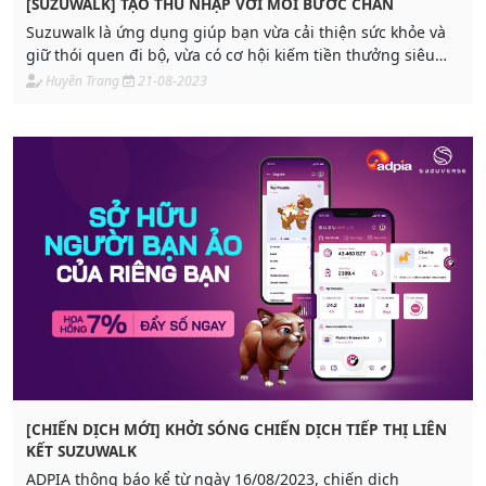
[SUZUWALK] TẠO THU NHẬP VỚI MỖI BƯỚC CHÂN
Suzuwalk là ứng dụng giúp bạn vừa cải thiện sức khỏe và
giữ thói quen đi bộ, vừa có cơ hội kiếm tiền thưởng siêu
khủng.
Huyền Trang
21-08-2023
[CHIẾN DỊCH MỚI] KHỞI SÓNG CHIẾN DỊCH TIẾP THỊ LIÊN
KẾT SUZUWALK
ADPIA thông báo kể từ ngày 16/08/2023, chiến dịch