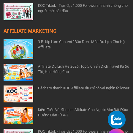
KOC Tiktok - Tips đạt 1.000 Followers nhanh chóng cho
người mới bắt đầu
AFFILIATE MARKETING
3 Bí Kíp Làm Content "Bão Đơn" Mùa Du Lịch Cho Hội
Affiliate
Affiliate Du Lịch Hè 2026: Top 5 Chiến Dịch Travel Ra Số
Tốt, Hoa Hồng Cao
Cách trở thành KOC Affiliate dù chỉ có vài nghìn follower
Kiếm Tiền Với Shopee Affiliate Cho Người Mới Bắt Đầu:
Hướng Dẫn Từ A-Z
KOC Tiktok - Tips đạt 1.000 Followers nhanh chóng cho