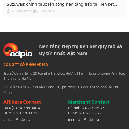
Suzuwalk chính thức lên sóng nền tảng tiếp thị liên kết
ADPIA.
Huyền Trang
16-08-2023
Nền tảng tiếp thị liên kết quy mô và
uy tín nhất Việt Nam
CÔNG TY CỔ PHẦN ADPIA
Trụ sở chính: Tầng 29 tòa nhà Handico, đường Phạm Hùng, phường Yên Hoà,
Thành phố Hà Nội
CN Miền Nam: 98 Nguyễn Công Trứ, phường Sài Gòn, Thành phố Hồ Chí
Minh
Affiliate Contact
Merchant Contact
Hà Nội:
024 2260 6074
Hà Nội:
024 2260 6075
HCM:
028 6270 6071
HCM:
028 6270 6072
affiliate@adpia.vn
merchant@adpia.vn