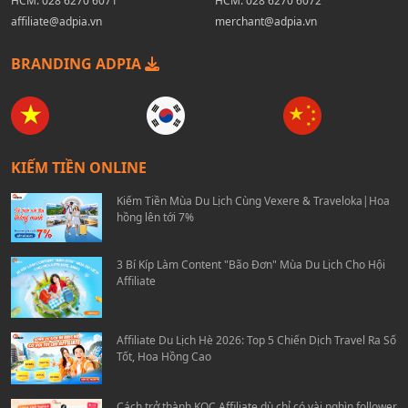
HCM:
028 6270 6071
HCM:
028 6270 6072
affiliate@adpia.vn
merchant@adpia.vn
BRANDING ADPIA
KIẾM TIỀN ONLINE
Kiếm Tiền Mùa Du Lịch Cùng Vexere & Traveloka|Hoa
hồng lên tới 7%
3 Bí Kíp Làm Content "Bão Đơn" Mùa Du Lịch Cho Hội
Affiliate
Affiliate Du Lịch Hè 2026: Top 5 Chiến Dịch Travel Ra Số
Tốt, Hoa Hồng Cao
Cách trở thành KOC Affiliate dù chỉ có vài nghìn follower