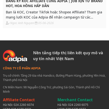
ĐĂNG KÝ KOC AFFILIATE CÙNG ADPIA | JOB XỊN TỪ BRAND
HOT, HOA HỒNG HẤP DẪN
Bạn là KOC, Creator TikTok hoặc Shopee Affiliate? Tham gia
mạng lưới KOC của Adpia để nhận campaign từ các
thương hiệu mỹ phẩm, thời trang và lifestyle, trải nghiệm
Ngoc Anh Nguyen
05-06-2026
sản phẩm thực tế cùng mức hoa hồng hấp dẫn.
Nền tảng tiếp thị liên kết quy mô và
uy tín nhất Việt Nam
CÔNG TY CỔ PHẦN ADPIA
Trụ sở chính: Tầng 29 tòa nhà Handico, đường Phạm Hùng, phường Yên Hoà,
Thành phố Hà Nội
CN Miền Nam: 98 Nguyễn Công Trứ, phường Sài Gòn, Thành phố Hồ Chí
Minh
Affiliate Contact
Merchant Contact
Hà Nội:
024 2260 6074
Hà Nội:
024 2260 6075