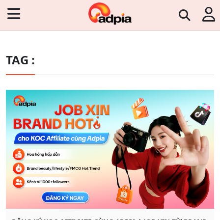
TAG :