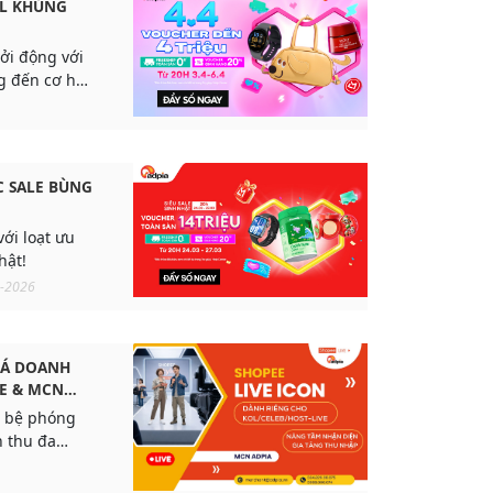
AL KHỦNG
hởi động với
g đến cơ hội
có. Đây là
ốt đơn
ức giá tốt
C SALE BÙNG
với loạt ưu
hật!
-2026
HÁ DOANH
E & MCN
h bệ phóng
 thu đa
u trên
n voucher