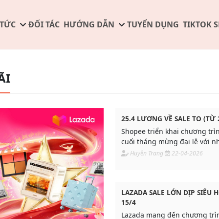
 TỨC
ĐỐI TÁC
HƯỚNG DẪN
TUYỂN DỤNG
TIKTOK 
ÃI
25.4 LƯƠNG VỀ SALE TO (TỪ 2
Shopee triển khai chương trì
cuối tháng mừng đại lễ với n
mãi nổi bật, giúp người mua t
Huyền Trang
22-04-2026
phí và người bán tăng trưởn
hiệu quả.
LAZADA SALE LỚN DỊP SIÊU 
15/4
Lazada mang đến chương trì