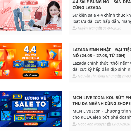
4.4 SALE BÙNG NỔ – SĂN DE
CÙNG LAZADA
Sự kiện sale 4.4 chính thức k
loạt ưu đãi cực hấp dẫn, man
mua sắm tiết kiệm chưa từng 
Huyền Trang
01-04-2026
thời điểm lý tưởng để bạn ch
những món đồ yêu thích với m
nhất trong năm.
LAZADA SINH NHẬT – ĐẠI TIỆ
NỔ (24.03 – 27.03, TỪ 20H)
Lazada chính thức “thổi nến” 
đãi cực kỳ hấp dẫn dịp sinh n
Nguyễn Thị Hồng Nhung
24-03
MCN LIVE ICON: KOL BỨT P
THU ĐA NGÀNH CÙNG SHOPE
ADPIA 2026
MCN Live Icon - Chương trìn
cho KOL/Celeb bứt phá doanh
ngành và phát triển nhân hiệ
Ngoc Anh Nguyen
12-03-2026
Shopee cùng hỗ trợ đặc quyề