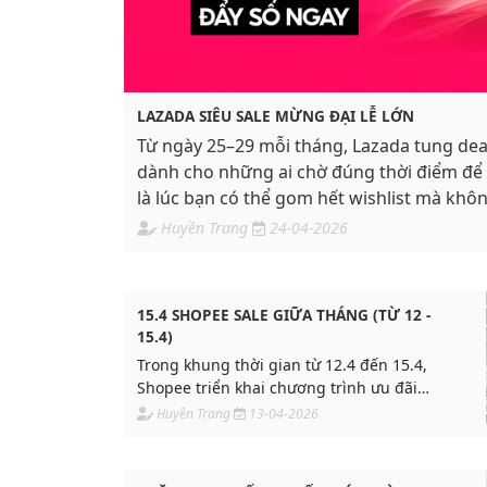
LAZADA SIÊU SALE MỪNG ĐẠI LỄ LỚN
Từ ngày 25–29 mỗi tháng, Lazada tung dea
dành cho những ai chờ đúng thời điểm đ
là lúc bạn có thể gom hết wishlist mà khôn
Huyền Trang
24-04-2026
15.4 SHOPEE SALE GIỮA THÁNG (TỪ 12 -
15.4)
Trong khung thời gian từ 12.4 đến 15.4,
Shopee triển khai chương trình ưu đãi
giữa tháng với nhiều khuyến mãi nổi bật,
Huyền Trang
13-04-2026
giúp người mua tiết kiệm chi phí và người
bán tăng trưởng doanh thu hiệu quả.