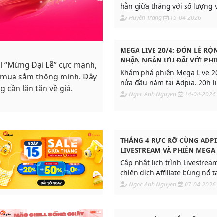
hẫn giữa tháng với số lượng 
nhất trong tháng không thể b
Huyền Trang
15-04-2026
MEGA LIVE 20/4: ĐÓN LỄ RỘ
NHẬN NGÀN ƯU ĐÃI VỚI PHI
l “Mừng Đại Lễ” cực mạnh,
LIVESTREAM ĐẶC BIỆT HƠN 2
Khám phá phiên Mega Live 20
ể mua sắm thông minh. Đây
ADPIA
nửa đầu năm tại Adpia. 20h liv
g cần lăn tăn về giá.
voucher 25%, quà tặng miễn 
Ngoc Anh Nguyen
14-04-2026
Brand. Cơ hội bứt phá doanh 
cho nhãn hàng & doanh nghi
THÁNG 4 RỰC RỠ CÙNG ADPIA
LIVESTREAM VÀ PHIÊN MEGA 
BIỆT CHÀO MỪNG ĐẠI LỄ
Cập nhật lịch trình Livestrea
chiến dịch Affiliate bùng nổ t
tháng 4/2026. Đón chờ Mega 
Ngoc Anh Nguyen
07-04-2026
mừng đại lễ với Voucher 25% 
dịch hoa hồng cao.