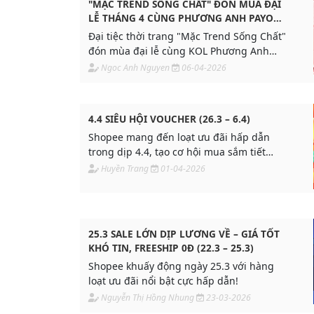
"MẶC TREND SỐNG CHẤT" ĐÓN MÙA ĐẠI
LỄ THÁNG 4 CÙNG PHƯƠNG ANH PAYO
VÀ MCN ADPIA
Đại tiệc thời trang "Mặc Trend Sống Chất"
đón mùa đại lễ cùng KOL Phương Anh
Payo và Adpia MCN. Săn ngay Voucher
Ngoc Anh Nguyen
06-04-2026
25% cùng loạt deal chào hè từ Coolmate,
Calie House, Lesac... duy nhất trong
tháng 4.
4.4 SIÊU HỘI VOUCHER (26.3 – 6.4)
Shopee mang đến loạt ưu đãi hấp dẫn
trong dịp 4.4, tạo cơ hội mua sắm tiết
kiệm và gia tăng doanh số!
Huyền Trang
01-04-2026
25.3 SALE LỚN DỊP LƯƠNG VỀ – GIÁ TỐT
KHÓ TIN, FREESHIP 0Đ (22.3 – 25.3)
Shopee khuấy động ngày 25.3 với hàng
loạt ưu đãi nổi bật cực hấp dẫn!
Nguyễn Thị Hồng Nhung
23-03-2026