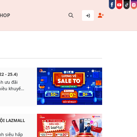
SHOP
2 - 25.4)
nh ưu đãi
hiều khuyến
iết kiệm chi
g doanh thu
HỘI LAZMALL
nh siêu hấp