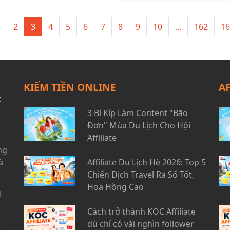
25% cùng cast hấp dẫn từ MC
1
2
3
4
5
6
7
8
9
10
...
162
16
KIẾM TIỀN ONLINE
A
t
3 Bí Kíp Làm Content "Bão
Đơn" Mùa Du Lịch Cho Hội
Affiliate
ng
à
Affiliate Du Lịch Hè 2026: Top 5
Chiến Dịch Travel Ra Số Tốt,
Hoa Hồng Cao
g
Cách trở thành KOC Affiliate
t
dù chỉ có vài nghìn follower