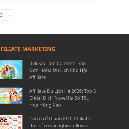
N Adpia.
3
›
FFILIATE MARKETING
3 Bí Kíp Làm Content "Bão
Đơn" Mùa Du Lịch Cho Hội
Affiliate
Affiliate Du Lịch Hè 2026: Top 5
Chiến Dịch Travel Ra Số Tốt,
Hoa Hồng Cao
Cách trở thành KOC Affiliate
dù chỉ có vài nghìn follower