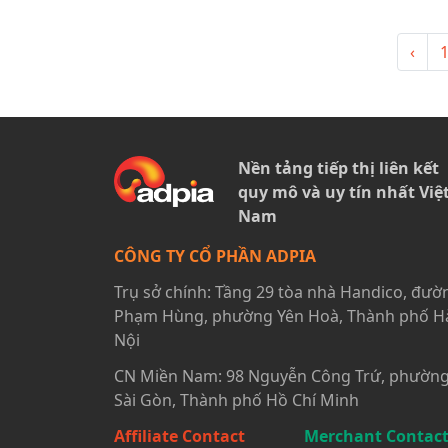
‹
Nền tảng tiếp thị liên kết
quy mô và uy tín nhất Việ
Nam
CÔNG TY CỔ PHẦN ADPIA
Trụ sở chính: Tầng 29 tòa nhà Handico, đườ
Phạm Hùng, phường Yên Hoà, Thành phố H
Nội
CN Miền Nam: 98 Nguyễn Công Trứ, phườn
Sài Gòn, Thành phố Hồ Chí Minh
Affiliate Contact
Merchant Contac