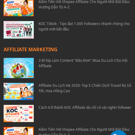
Kiếm Tiền Với Shopee Affiliate Cho Người Mới Bắt Đầu:
Hướng Dẫn Từ A-Z
KOC Tiktok - Tips đạt 1.000 Followers nhanh chóng cho
người mới bắt đầu
AFFILIATE MARKETING
3 Bí Kíp Làm Content "Bão Đơn" Mùa Du Lịch Cho Hội
Affiliate
Affiliate Du Lịch Hè 2026: Top 5 Chiến Dịch Travel Ra Số
Tốt, Hoa Hồng Cao
Cách trở thành KOC Affiliate dù chỉ có vài nghìn follower
Kiếm Tiền Với Shopee Affiliate Cho Người Mới Bắt Đầu:
Hướng Dẫn Từ A-Z