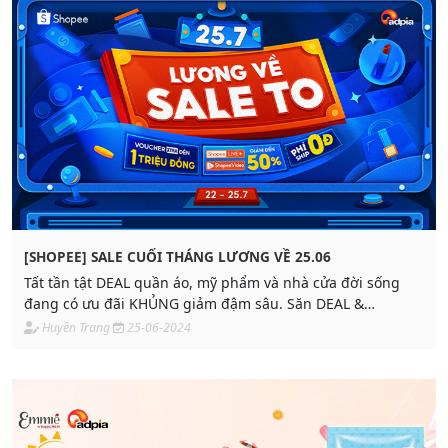
[SHOPEE] SALE CUỐI THÁNG LƯƠNG VỀ 25.06
Tất tần tật DEAL quần áo, mỹ phẩm và nhà cửa đời sống
đang có ưu đãi KHỦNG giảm đậm sâu. Săn DEAL &
VOUCHER đẩy số thật bùng nổ cuối Tháng 6 với Pi nhaaaa.
Huyền Trang
25-06-2024