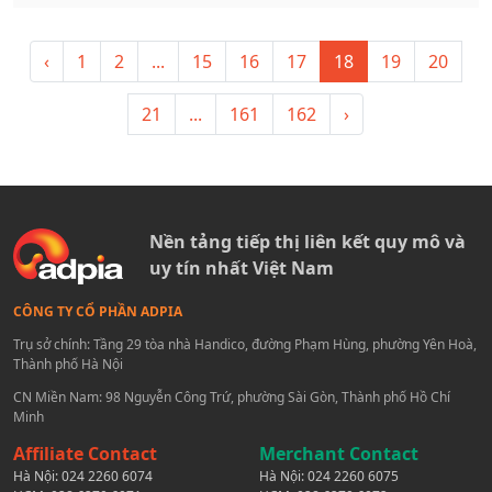
‹
1
2
...
15
16
17
18
19
20
21
...
161
162
›
Nền tảng tiếp thị liên kết quy mô và
uy tín nhất Việt Nam
CÔNG TY CỔ PHẦN ADPIA
Trụ sở chính: Tầng 29 tòa nhà Handico, đường Phạm Hùng, phường Yên Hoà,
Thành phố Hà Nội
CN Miền Nam: 98 Nguyễn Công Trứ, phường Sài Gòn, Thành phố Hồ Chí
Minh
Affiliate Contact
Merchant Contact
Hà Nội:
024 2260 6074
Hà Nội:
024 2260 6075