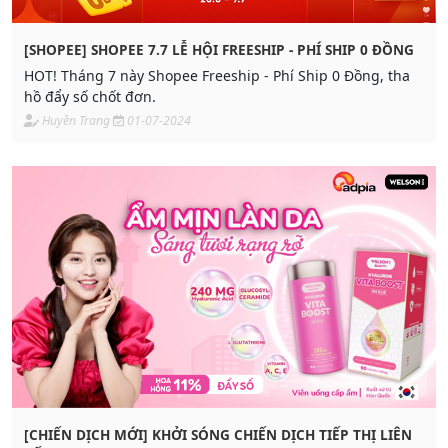
[SHOPEE] SHOPEE 7.7 LỄ HỘI FREESHIP - PHÍ SHIP 0 ĐỒNG
HOT! Tháng 7 này Shopee Freeship - Phí Ship 0 Đồng, tha
hồ đẩy số chốt đơn.
Huyền Trang
01-07-2024
[CHIẾN DỊCH MỚI] KHỞI SÓNG CHIẾN DỊCH TIẾP THỊ LIÊN