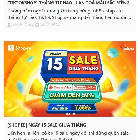
[TIKTOKSHOP] THÁNG TỰ HÀO - LAN TOẢ MÀU SẮC RIÊNG
Không nằm ngoài không khí tưng bừng, nhộn nhịp của
tháng Tự Hào, TikTok Shop sẽ mang đến hàng loạt ưu đãi
cực hấp dẫn thông qua sự kiện Sale Giữa Tháng - Tiệc Sale
Huyền Trang
14-06-2024
Đa Sắc.
[SHOPEE] NGÀY 15 SALE GIỮA THÁNG
Đến hẹn lại lên, có bỏ lỡ sale ngày đôi thì đừng quên sale
giữa tháng của Shopee, Pub nhé.