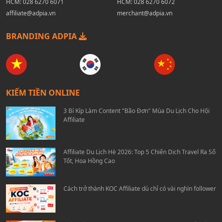
HCM:
028 6270 6071
HCM:
028 6270 6072
affiliate@adpia.vn
merchant@adpia.vn
BRANDING ADPIA
KIẾM TIỀN ONLINE
3 Bí Kíp Làm Content "Bão Đơn" Mùa Du Lịch Cho Hội
Affiliate
Affiliate Du Lịch Hè 2026: Top 5 Chiến Dịch Travel Ra Số
Tốt, Hoa Hồng Cao
Cách trở thành KOC Affiliate dù chỉ có vài nghìn follower