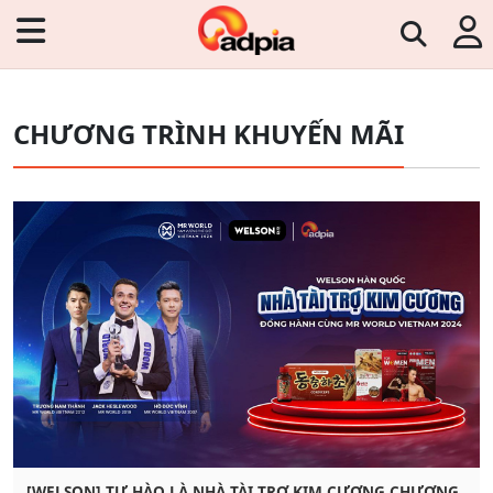
CHƯƠNG TRÌNH KHUYẾN MÃI
[WELSON] TỰ HÀO LÀ NHÀ TÀI TRỢ KIM CƯƠNG CHƯƠNG