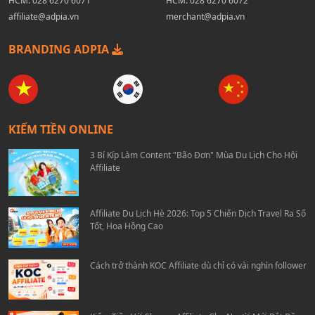
HCM:
028 6270 6071
HCM:
028 6270 6072
affiliate@adpia.vn
merchant@adpia.vn
BRANDING ADPIA
KIẾM TIỀN ONLINE
3 Bí Kíp Làm Content "Bão Đơn" Mùa Du Lịch Cho Hội
Affiliate
Affiliate Du Lịch Hè 2026: Top 5 Chiến Dịch Travel Ra Số
Tốt, Hoa Hồng Cao
Cách trở thành KOC Affiliate dù chỉ có vài nghìn follower