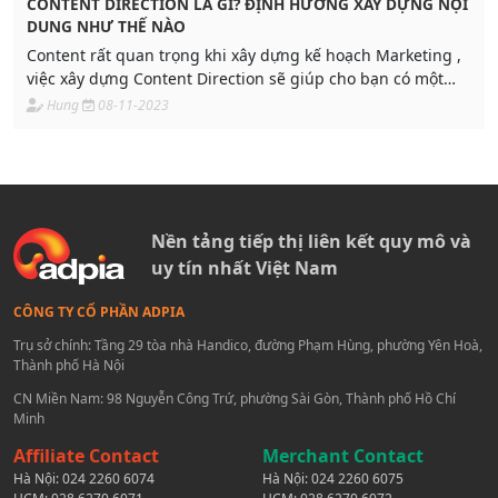
CONTENT DIRECTION LÀ GÌ? ĐỊNH HƯỚNG XÂY DỰNG NỘI
DUNG NHƯ THẾ NÀO
Content rất quan trọng khi xây dựng kế hoạch Marketing ,
việc xây dựng Content Direction sẽ giúp cho bạn có một
hướng đi đúng đắn trong quá trình triển khai Marketing
Hung
08-11-2023
của mình. Vậy Content Direction là gì? Các bước định
hướng xây dựng nội dung như thế nào hãy cùng Adpia tìm
hiểu nhé
Nền tảng tiếp thị liên kết quy mô và
uy tín nhất Việt Nam
CÔNG TY CỔ PHẦN ADPIA
Trụ sở chính: Tầng 29 tòa nhà Handico, đường Phạm Hùng, phường Yên Hoà,
Thành phố Hà Nội
CN Miền Nam: 98 Nguyễn Công Trứ, phường Sài Gòn, Thành phố Hồ Chí
Minh
Affiliate Contact
Merchant Contact
Hà Nội:
024 2260 6074
Hà Nội:
024 2260 6075