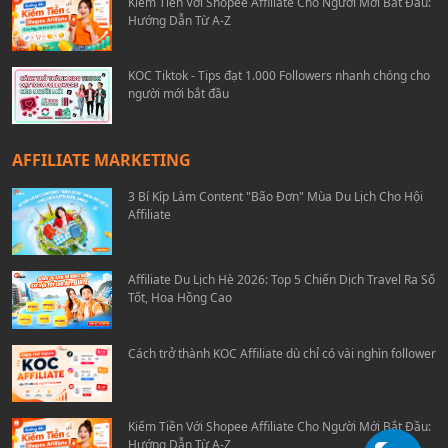
Kiếm Tiền Với Shopee Affiliate Cho Người Mới Bắt Đầu:
Hướng Dẫn Từ A-Z
KOC Tiktok - Tips đạt 1.000 Followers nhanh chóng cho
người mới bắt đầu
AFFILIATE MARKETING
3 Bí Kíp Làm Content "Bão Đơn" Mùa Du Lịch Cho Hội
Affiliate
Affiliate Du Lịch Hè 2026: Top 5 Chiến Dịch Travel Ra Số
Tốt, Hoa Hồng Cao
Cách trở thành KOC Affiliate dù chỉ có vài nghìn follower
Kiếm Tiền Với Shopee Affiliate Cho Người Mới Bắt Đầu:
Hướng Dẫn Từ A-Z