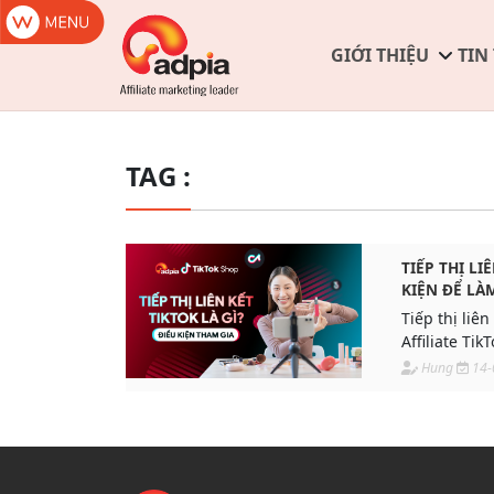
GIỚI THIỆU
TIN
TAG :
TIẾP THỊ LI
KIỆN ĐỂ LÀM
Tiếp thị liên
Affiliate Tik
phép nhà sá
Hung
14-
hay thậm chí
việc quảng bá
TikTok Shop 
của mình.