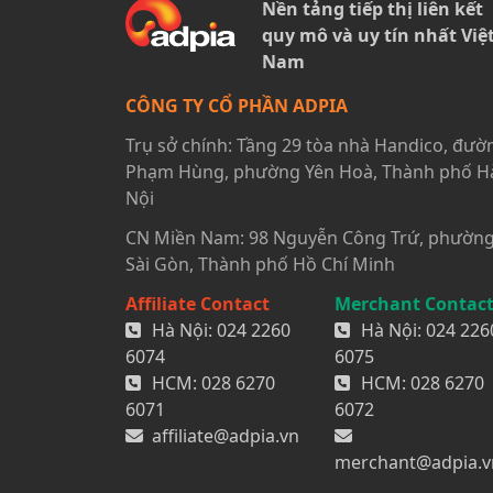
Nền tảng tiếp thị liên kết
quy mô và uy tín nhất Việ
Nam
CÔNG TY CỔ PHẦN ADPIA
Trụ sở chính: Tầng 29 tòa nhà Handico, đườ
Phạm Hùng, phường Yên Hoà, Thành phố H
Nội
CN Miền Nam: 98 Nguyễn Công Trứ, phườn
Sài Gòn, Thành phố Hồ Chí Minh
Affiliate Contact
Merchant Contac
Hà Nội:
024 2260
Hà Nội:
024 226
6074
6075
HCM:
028 6270
HCM:
028 6270
6071
6072
affiliate@adpia.vn
merchant@adpia.v