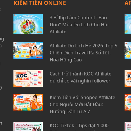
KIẾM TIỀN ONLINE
A
t
3 Bí Kíp Làm Content "Bão
Đơn" Mùa Du Lịch Cho Hội
Affiliate
ng
à
Affiliate Du Lịch Hè 2026: Top 5
Chiến Dịch Travel Ra Số Tốt,
Hoa Hồng Cao
g
Cách trở thành KOC Affiliate
t
dù chỉ có vài nghìn follower
0
Kiếm Tiền Với Shopee Affiliate
Cho Người Mới Bắt Đầu:
Hướng Dẫn Từ A-Z
n
KOC Tiktok - Tips đạt 1.000