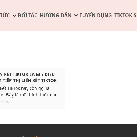
 TỨC
ĐỐI TÁC
HƯỚNG DẪN
TUYỂN DỤNG
TIKTOK 
ÊN KẾT TIKTOK LÀ GÌ ? ĐIỀU
 TIẾP THỊ LIÊN KẾT TIKTOK
 kết TikTok hay còn gọi là
Tok. Đây là một hình thức cho
ng tạo nội dung, KOC/KOL
08-2023
 là Influencer kiếm tiền từ
, giới thiệu sản phẩm trên
lên trên trang TikTok cá nhân