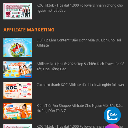
KOC Tiktok - Tips đạt 1.000 Followers nhanh chóng cho
người mới bắt đầu
AFFILIATE MARKETING
3 Bí Kíp Làm Content "Bão Đơn" Mùa Du Lịch Cho Hội
Affiliate
Affiliate Du Lịch Hè 2026: Top 5 Chiến Dịch Travel Ra Số
Tốt, Hoa Hồng Cao
Cách trở thành KOC Affiliate dù chỉ có vài nghìn follower
Kiếm Tiền Với Shopee Affiliate Cho Người Mới Bắt Đầu:
Hướng Dẫn Từ A-Z
KOC Tiktok - Tips đạt 1.000 Followers nhanh chóng cho