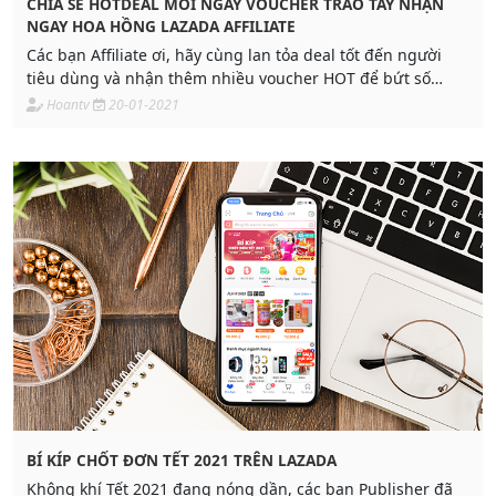
CHIA SẺ HOTDEAL MỖI NGÀY VOUCHER TRAO TAY NHẬN
NGAY HOA HỒNG LAZADA AFFILIATE
Các bạn Affiliate ơi, hãy cùng lan tỏa deal tốt đến người
tiêu dùng và nhận thêm nhiều voucher HOT để bứt số
cùng campaign Tết Lazada Affiliate nhé.
Hoantv
20-01-2021
BÍ KÍP CHỐT ĐƠN TẾT 2021 TRÊN LAZADA
Không khí Tết 2021 đang nóng dần, các bạn Publisher đã