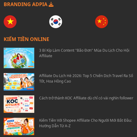
BRANDING ADPIA
KIẾM TIỀN ONLINE
3 Bí Kíp Làm Content "Bão Đơn" Mùa Du Lịch Cho Hội
Affiliate
Affiliate Du Lịch Hè 2026: Top 5 Chiến Dịch Travel Ra Số
Tốt, Hoa Hồng Cao
Cách trở thành KOC Affiliate dù chỉ có vài nghìn follower
Kiếm Tiền Với Shopee Affiliate Cho Người Mới Bắt Đầu:
Hướng Dẫn Từ A-Z