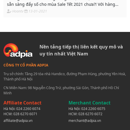
sẵn sàng đẩy số cho mùa Sale Tết 2021 chưa?! Với hàng
nghìn Voucher mã giảm giá cực shock đang được chia sẻ
Hoantv
13-01-2021
hằng ngày, và rất nhiều HotDeal hấp dẫn.
Nền tảng tiếp thị liên kết quy mô và
uy tín nhất Việt Nam
CÔNG TY CỔ PHẦN ADPIA
Trụ sở chính: Tầng 29 tòa nhà Handico, đường Phạm Hùng, phường Yên Hoà,
Thành phố Hà Nội
CN Miền Nam: 98 Nguyễn Công Trứ, phường Sài Gòn, Thành phố Hồ Chí
Minh
Affiliate Contact
Merchant Contact
Hà Nội:
024 2260 6074
Hà Nội:
024 2260 6075
HCM:
028 6270 6071
HCM:
028 6270 6072
affiliate@adpia.vn
merchant@adpia.vn