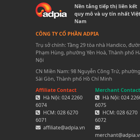
Nền tảng tiếp thị liên kết
quy mô và uy tín nhất Việ
Nam
CÔNG TY CỔ PHẦN ADPIA
Trụ sở chính: Tầng 29 tòa nhà Handico, đườ
Phạm Hùng, phường Yên Hoà, Thành phố H
Nội
CN Miền Nam: 98 Nguyễn Công Trứ, phườn
Sài Gòn, Thành phố Hồ Chí Minh
Affiliate Contact
Merchant Contac
Hà Nội:
024 2260
Hà Nội:
024 226
6074
6075
HCM:
028 6270
HCM:
028 6270
6071
6072
affiliate@adpia.vn
merchant@adpia.v