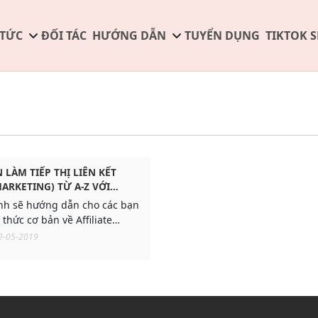
 TỨC
ĐỐI TÁC
HƯỚNG DẪN
TUYỂN DỤNG
TIKTOK 
LÀM TIẾP THỊ LIÊN KẾT
MARKETING) TỪ A-Z VỚI
h sẽ hướng dẫn cho các bạn
 thức cơ bản về Affiliate
từng bước từng bước một.
2-05-2019