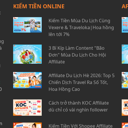
KIẾM TIỀN ONLINE
A
t
Kiếm Tiền Mùa Du Lịch Cùng
Vexere & Traveloka|Hoa hồng
lên tới 7%
ng
à
3 Bí Kíp Làm Content "Bão
Đơn" Mùa Du Lịch Cho Hội
Affiliate
g
Affiliate Du Lịch Hè 2026: Top 5
t
Chiến Dịch Travel Ra Số Tốt,
0
Hoa Hồng Cao
Cách trở thành KOC Affiliate
dù chỉ có vài nghìn follower
n
Kiếm Tiền Với Shopee Affiliate