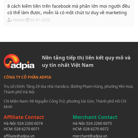
8 cách kiếm tiền trên facebook mà phần lớn mọi người đều
có thể làm được, miễn là có một chút tư duy về marketing
Hoantv
02-01-2020
Nền tảng tiếp thị liên kết quy mô và
uy tín nhất Việt Nam
CÔNG TY CỔ PHẦN ADPIA
Trụ sở chính: Tầng 29 tòa nhà Handico, đường Phạm Hùng, phường Yên Hoà,
Thành phố Hà Nội
CN Miền Nam: 98 Nguyễn Công Trứ, phường Sài Gòn, Thành phố Hồ Chí
Minh
Affiliate Contact
Merchant Contact
Hà Nội:
024 2260 6074
Hà Nội:
024 2260 6075
HCM:
028 6270 6071
HCM:
028 6270 6072
affiliate@adpia.vn
merchant@adpia.vn