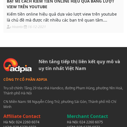
BẬT MÍ CÁCH KIỂM TIỀN ONLINE HIỆU QUẢ BẰNG LƯỢT
VIEW TRÊN YOUTUBE
Kiếm tiền online hiệu quả dựa vào lượt view trên youtube
là chủ đề mà được rất nhiều các bạn trẻ quan tâm.
Youtube là một nền tảng mạng xã hội lớn
Hoantv
16-12-2021
Nền tảng tiếp thị liên kết quy mô và
uy tín nhất Việt Nam
CÔNG TY CỔ PHẦN ADPIA
Trụ sở chính: Tầng 29 tòa nhà Handico, đường Phạm Hùng, phường Yên Hoà,
Thành phố Hà Nội
CN Miền Nam: 98 Nguyễn Công Trứ, phường Sài Gòn, Thành phố Hồ Chí
Minh
Affiliate Contact
Merchant Contact
Hà Nội:
024 2260 6074
Hà Nội:
024 2260 6075