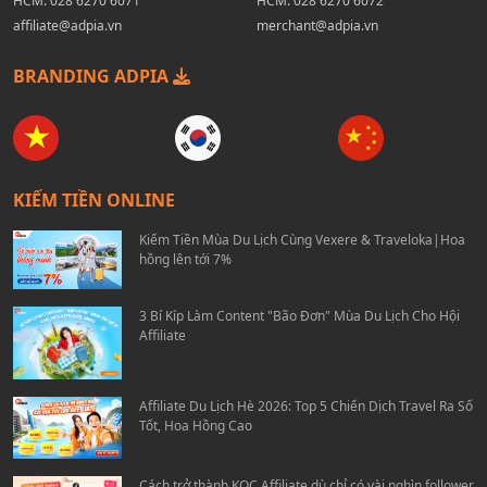
HCM:
028 6270 6071
HCM:
028 6270 6072
affiliate@adpia.vn
merchant@adpia.vn
BRANDING ADPIA
KIẾM TIỀN ONLINE
Kiếm Tiền Mùa Du Lịch Cùng Vexere & Traveloka|Hoa
hồng lên tới 7%
3 Bí Kíp Làm Content "Bão Đơn" Mùa Du Lịch Cho Hội
Affiliate
Affiliate Du Lịch Hè 2026: Top 5 Chiến Dịch Travel Ra Số
Tốt, Hoa Hồng Cao
Cách trở thành KOC Affiliate dù chỉ có vài nghìn follower