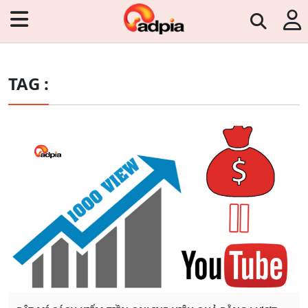
TAG :