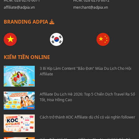
HCM:
028 6270 6071
HCM:
028 6270 6072
affiliate@adpia.vn
merchant@adpia.vn
BRANDING ADPIA
KIẾM TIỀN ONLINE
3 Bí Kíp Làm Content "Bão Đơn" Mùa Du Lịch Cho Hội
Affiliate
Affiliate Du Lịch Hè 2026: Top 5 Chiến Dịch Travel Ra Số
Tốt, Hoa Hồng Cao
Cách trở thành KOC Affiliate dù chỉ có vài nghìn follower