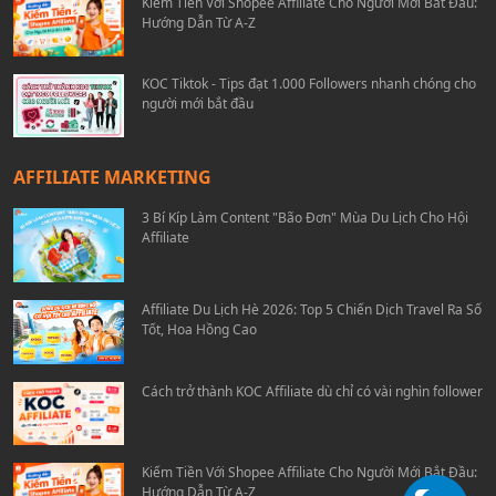
Kiếm Tiền Với Shopee Affiliate Cho Người Mới Bắt Đầu:
Hướng Dẫn Từ A-Z
KOC Tiktok - Tips đạt 1.000 Followers nhanh chóng cho
người mới bắt đầu
AFFILIATE MARKETING
3 Bí Kíp Làm Content "Bão Đơn" Mùa Du Lịch Cho Hội
Affiliate
Affiliate Du Lịch Hè 2026: Top 5 Chiến Dịch Travel Ra Số
Tốt, Hoa Hồng Cao
Cách trở thành KOC Affiliate dù chỉ có vài nghìn follower
Kiếm Tiền Với Shopee Affiliate Cho Người Mới Bắt Đầu:
Hướng Dẫn Từ A-Z