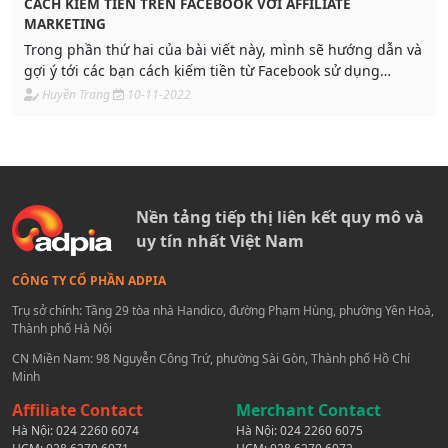
CÁCH KIẾM TIỀN TRÊN FACEBOOK VỚI AFFILIATE
MARKETING
Trong phần thứ hai của bài viết này, mình sẽ hướng dẫn và
gợi ý tới các bạn cách kiếm tiền từ Facebook sử dụng
Affiliate một cách cơ bản và hết sức đơn giản. Để bất cứ
Huyền Trang
10-11-2022
bạn đọc nào đang có nhu cầu kiếm tiền với Facebook bạn
cũng có thể sử dụng công cụ Affiliate.
Nền tảng tiếp thị liên kết quy mô và
uy tín nhất Việt Nam
CÔNG TY CỔ PHẦN ADPIA
Trụ sở chính: Tầng 29 tòa nhà Handico, đường Phạm Hùng, phường Yên Hoà,
Thành phố Hà Nội
CN Miền Nam: 98 Nguyễn Công Trứ, phường Sài Gòn, Thành phố Hồ Chí
Minh
Affiliate Contact
Merchant Contact
Hà Nội:
024 2260 6074
Hà Nội:
024 2260 6075