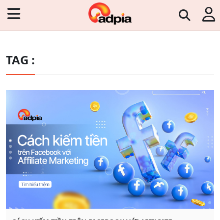
TAG :