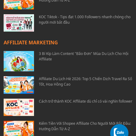
Hướng Dẫn Từ A-Z
KOC Tiktok - Tips đạt 1.000 Followers nhanh chóng cho
người mới bắt đầu
AFFILIATE MARKETING
3 Bí Kíp Làm Content "Bão Đơn" Mùa Du Lịch Cho Hội
Affiliate
Affiliate Du Lịch Hè 2026: Top 5 Chiến Dịch Travel Ra Số
Tốt, Hoa Hồng Cao
Cách trở thành KOC Affiliate dù chỉ có vài nghìn follower
Kiếm Tiền Với Shopee Affiliate Cho Người Mới Bắt Đầu:
Hướng Dẫn Từ A-Z