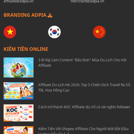
affiliate@adpia.vn
merchant@adpia.vn
BRANDING ADPIA
KIẾM TIỀN ONLINE
3 Bí Kíp Làm Content "Bão Đơn" Mùa Du Lịch Cho Hội
Affiliate
Affiliate Du Lịch Hè 2026: Top 5 Chiến Dịch Travel Ra Số
Tốt, Hoa Hồng Cao
Cách trở thành KOC Affiliate dù chỉ có vài nghìn follower
Kiếm Tiền Với Shopee Affiliate Cho Người Mới Bắt Đầu: