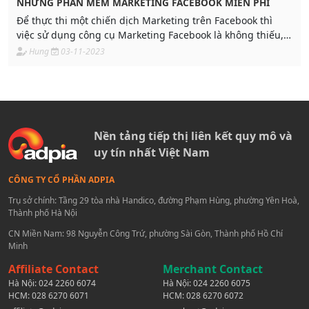
NHỮNG PHẦN MỀM MARKETING FACEBOOK MIỄN PHÍ
Để thực thi một chiến dịch Marketing trên Facebook thì
việc sử dụng công cụ Marketing Facebook là không thiếu,
hãy cùng Adpia tìm hiểu về những phần mềm Marketing
Hung
03-11-2023
Facebook miễn phí hữu ích tại thời điểm hiện tại nhé
Nền tảng tiếp thị liên kết quy mô và
uy tín nhất Việt Nam
CÔNG TY CỔ PHẦN ADPIA
Trụ sở chính: Tầng 29 tòa nhà Handico, đường Phạm Hùng, phường Yên Hoà,
Thành phố Hà Nội
CN Miền Nam: 98 Nguyễn Công Trứ, phường Sài Gòn, Thành phố Hồ Chí
Minh
Affiliate Contact
Merchant Contact
Hà Nội:
024 2260 6074
Hà Nội:
024 2260 6075
HCM:
028 6270 6071
HCM:
028 6270 6072