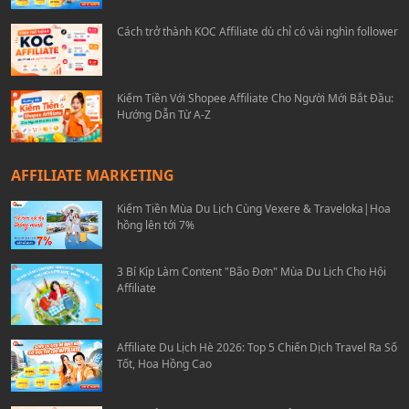
Cách trở thành KOC Affiliate dù chỉ có vài nghìn follower
Kiếm Tiền Với Shopee Affiliate Cho Người Mới Bắt Đầu:
Hướng Dẫn Từ A-Z
AFFILIATE MARKETING
Kiếm Tiền Mùa Du Lịch Cùng Vexere & Traveloka|Hoa
hồng lên tới 7%
3 Bí Kíp Làm Content "Bão Đơn" Mùa Du Lịch Cho Hội
Affiliate
Affiliate Du Lịch Hè 2026: Top 5 Chiến Dịch Travel Ra Số
Tốt, Hoa Hồng Cao