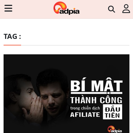
TAG :