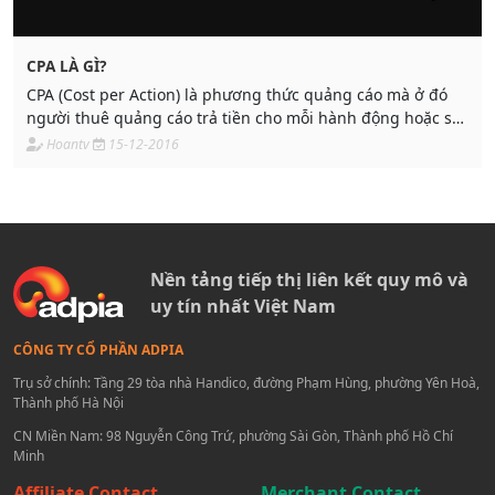
CPA LÀ GÌ?
CPA (Cost per Action) là phương thức quảng cáo mà ở đó
người thuê quảng cáo trả tiền cho mỗi hành động hoặc sự
chuyển đổi đủ điều kiện
Hoantv
15-12-2016
Nền tảng tiếp thị liên kết quy mô và
uy tín nhất Việt Nam
CÔNG TY CỔ PHẦN ADPIA
Trụ sở chính: Tầng 29 tòa nhà Handico, đường Phạm Hùng, phường Yên Hoà,
Thành phố Hà Nội
CN Miền Nam: 98 Nguyễn Công Trứ, phường Sài Gòn, Thành phố Hồ Chí
Minh
Affiliate Contact
Merchant Contact