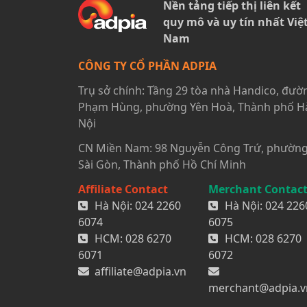
Nền tảng tiếp thị liên kết
quy mô và uy tín nhất Việ
Nam
CÔNG TY CỔ PHẦN ADPIA
Trụ sở chính: Tầng 29 tòa nhà Handico, đườ
Phạm Hùng, phường Yên Hoà, Thành phố H
Nội
CN Miền Nam: 98 Nguyễn Công Trứ, phườn
Sài Gòn, Thành phố Hồ Chí Minh
Affiliate Contact
Merchant Contac
Hà Nội:
024 2260
Hà Nội:
024 226
6074
6075
HCM:
028 6270
HCM:
028 6270
6071
6072
affiliate@adpia.vn
merchant@adpia.v