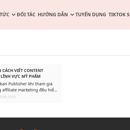
 TỨC
ĐỐI TÁC
HƯỚNG DẪN
TUYỂN DỤNG
TIKTOK 
 CÁCH VIẾT CONTENT
 LĨNH VỰC MỸ PHẨM
bạn Publisher khi tham gia
 affiliate marketing đều hiểu
n kết là một hình thức quảng
4-08-2020