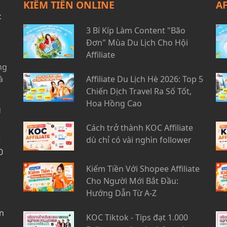
KIẾM TIỀN ONLINE
A
t
3 Bí Kíp Làm Content "Bão
Đơn" Mùa Du Lịch Cho Hội
Affiliate
ng
à
Affiliate Du Lịch Hè 2026: Top 5
Chiến Dịch Travel Ra Số Tốt,
Hoa Hồng Cao
g
Cách trở thành KOC Affiliate
t
dù chỉ có vài nghìn follower
0
Kiếm Tiền Với Shopee Affiliate
Cho Người Mới Bắt Đầu:
Hướng Dẫn Từ A-Z
n
KOC Tiktok - Tips đạt 1.000