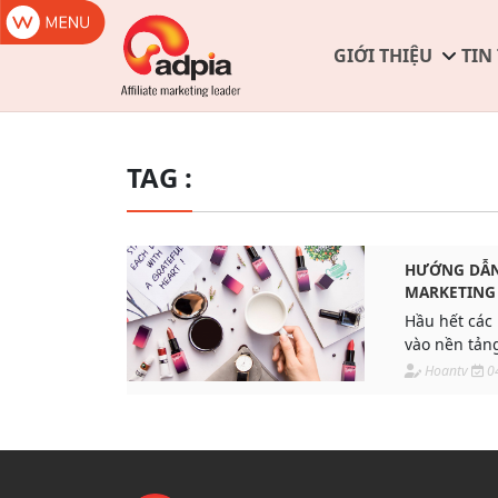
GIỚI THIỆU
TIN
TAG :
HƯỚNG DẪN
MARKETING
Hầu hết các 
vào nền tảng
tiếp thị liê
Hoantv
0
cáo liên kết.