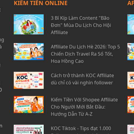
KIẾM TIỀN ONLINE
A
t
3 Bí Kíp Làm Content "Bão
Đơn" Mùa Du Lịch Cho Hội
Affiliate
ng
à
Affiliate Du Lịch Hè 2026: Top 5
Chiến Dịch Travel Ra Số Tốt,
Hoa Hồng Cao
g
Cách trở thành KOC Affiliate
t
dù chỉ có vài nghìn follower
0
Kiếm Tiền Với Shopee Affiliate
Cho Người Mới Bắt Đầu:
Hướng Dẫn Từ A-Z
n
KOC Tiktok - Tips đạt 1.000