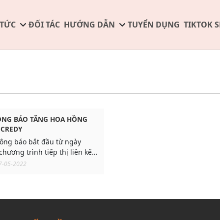
 TỨC
ĐỐI TÁC
HƯỚNG DẪN
TUYỂN DỤNG
TIKTOK 
HÔNG BÁO TĂNG HOA HỒNG
 CREDY
hông báo bắt đầu từ ngày
chương trình tiếp thị liên kết
 chỉnh TĂNG HOA HỒNG
7-05-2022