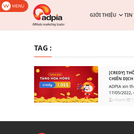
GIỚI THIỆU
TIN
TAG :
[CREDY] T
CHIẾN DỊCH
ADPIA xin t
17/05/2022, 
CREDY điều
Hoantv
1