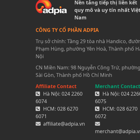
Nền tảng tiếp thị liên kết
quy mô và uy tín nhất Việ
Nam
CÔNG TY CỔ PHẦN ADPIA
Trụ sở chính: Tầng 29 tòa nhà Handico, đườ
Phạm Hùng, phường Yên Hoà, Thành phố H
Nội
CN Miền Nam: 98 Nguyễn Công Trứ, phườn
Sài Gòn, Thành phố Hồ Chí Minh
Affiliate Contact
Merchant Contac
Hà Nội:
024 2260
Hà Nội:
024 226
6074
6075
HCM:
028 6270
HCM:
028 6270
6071
6072
affiliate@adpia.vn
merchant@adpia.v