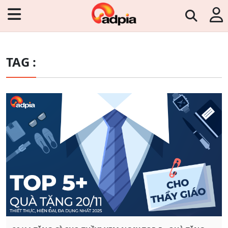
TAG :