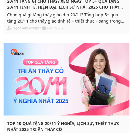
20/11 TẶNG GÌ CHO THẦY? XEM NGAY TOP 5+ QUÀ TẶNG
20/11 TINH TẾ, HIỆN ĐẠI, LỊCH SỰ NHẤT 2025 CHO THẦY
GIÁO
Chọn quà gì tặng thầy giáo dịp 20/11? Tổng hợp 5+ quà
tặng 20/11 cho thầy giáo tinh tế – thiết thực – sang trọng
nhất 2025 kèm phân khúc giá và lý do lựa chọn trong bài
Ngoc Anh Nguyen
14-11-2025
viết.
TOP 10 QUÀ TẶNG 20/11 Ý NGHĨA, LỊCH SỰ, THIẾT THỰC
NHẤT 2025 TRI ÂN THẦY CÔ