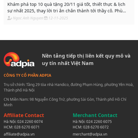
Khám phá top 10 quà tặng 20/11 giá tốt, thiết thực & lịch
sự nhất 2025, thay lời tri ân chân thành tới thầy cô. Phù
hợp tặng thầy cô giáo từ mầm non đến đại học.
Ngoc Anh Nguyen
12-11-2025
Nền tảng tiếp thị liên kết quy mô và
uy tín nhất Việt Nam
CÔNG TY CỔ PHẦN ADPIA
Trụ sở chính: Tầng 29 tòa nhà Handico, đường Phạm Hùng, phường Yên Hoà,
Thành phố Hà Nội
CN Miền Nam: 98 Nguyễn Công Trứ, phường Sài Gòn, Thành phố Hồ Chí
Minh
Affiliate Contact
Merchant Contact
Hà Nội:
024 2260 6074
Hà Nội:
024 2260 6075
HCM:
028 6270 6071
HCM:
028 6270 6072
affiliate@adpia.vn
merchant@adpia.vn