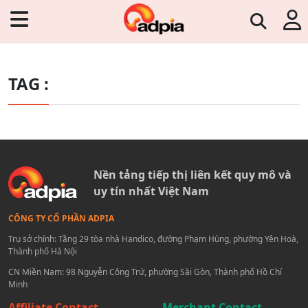
TAG :
Nền tảng tiếp thị liên kết quy mô và
uy tín nhất Việt Nam
CÔNG TY CỔ PHẦN ADPIA
Trụ sở chính: Tầng 29 tòa nhà Handico, đường Phạm Hùng, phường Yên Hoà,
Thành phố Hà Nội
CN Miền Nam: 98 Nguyễn Công Trứ, phường Sài Gòn, Thành phố Hồ Chí
Minh
Affiliate Contact
Merchant Contact