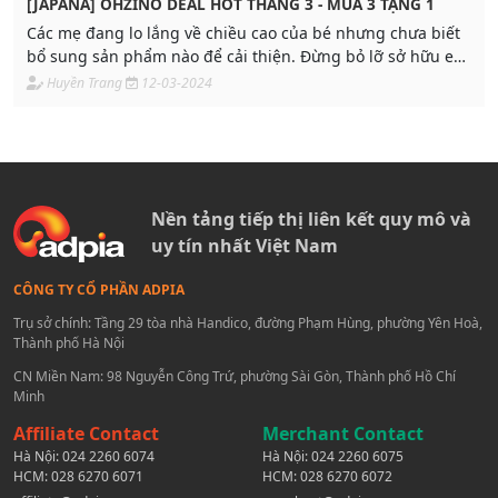
[JAPANA] OHZINO DEAL HOT THÁNG 3 - MUA 3 TẶNG 1
Các mẹ đang lo lắng về chiều cao của bé nhưng chưa biết
bổ sung sản phẩm nào để cải thiện. Đừng bỏ lỡ sở hữu em
GH GOLD tại Siêu thị Japana.
Huyền Trang
12-03-2024
Nền tảng tiếp thị liên kết quy mô và
uy tín nhất Việt Nam
CÔNG TY CỔ PHẦN ADPIA
Trụ sở chính: Tầng 29 tòa nhà Handico, đường Phạm Hùng, phường Yên Hoà,
Thành phố Hà Nội
CN Miền Nam: 98 Nguyễn Công Trứ, phường Sài Gòn, Thành phố Hồ Chí
Minh
Affiliate Contact
Merchant Contact
Hà Nội:
024 2260 6074
Hà Nội:
024 2260 6075
HCM:
028 6270 6071
HCM:
028 6270 6072