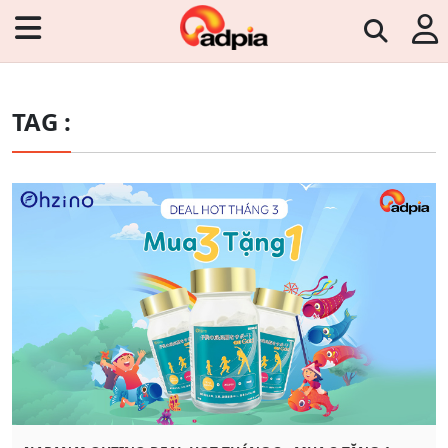
TAG :