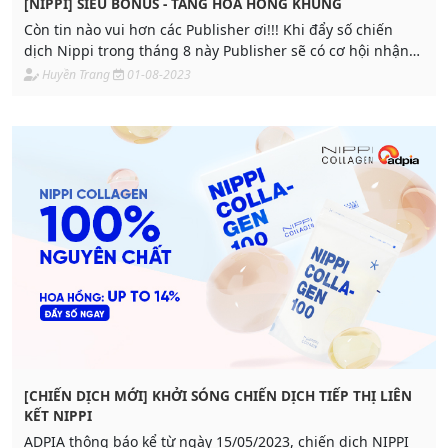
[NIPPI] SIÊU BONUS - TĂNG HOA HỒNG KHỦNG
Còn tin nào vui hơn các Publisher ơi!!! Khi đẩy số chiến
dịch Nippi trong tháng 8 này Publisher sẽ có cơ hội nhận
ngay bonus đến 17,5%.
Huyền Trang
01-08-2023
[CHIẾN DỊCH MỚI] KHỞI SÓNG CHIẾN DỊCH TIẾP THỊ LIÊN
KẾT NIPPI
ADPIA thông báo kể từ ngày 15/05/2023, chiến dịch NIPPI