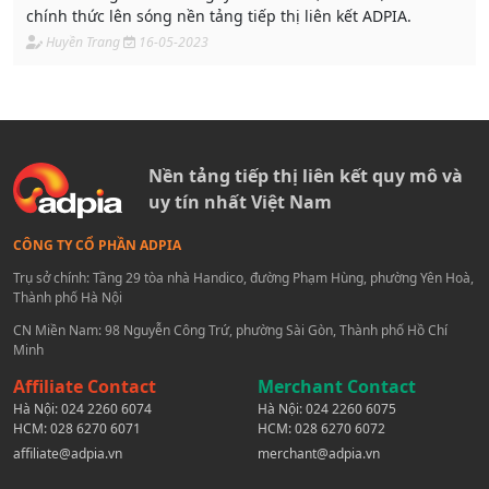
chính thức lên sóng nền tảng tiếp thị liên kết ADPIA.
Huyền Trang
16-05-2023
Nền tảng tiếp thị liên kết quy mô và
uy tín nhất Việt Nam
CÔNG TY CỔ PHẦN ADPIA
Trụ sở chính: Tầng 29 tòa nhà Handico, đường Phạm Hùng, phường Yên Hoà,
Thành phố Hà Nội
CN Miền Nam: 98 Nguyễn Công Trứ, phường Sài Gòn, Thành phố Hồ Chí
Minh
Affiliate Contact
Merchant Contact
Hà Nội:
024 2260 6074
Hà Nội:
024 2260 6075
HCM:
028 6270 6071
HCM:
028 6270 6072
affiliate@adpia.vn
merchant@adpia.vn