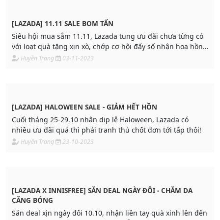
[LAZADA] 11.11 SALE BOM TẤN
Siêu hội mua sắm 11.11, Lazada tung ưu đãi chưa từng có
với loạt quà tặng xịn xò, chớp cơ hội đẩy số nhận hoa hồng
ngay.
Huyền Trang
03-11-2023
[LAZADA] HALOWEEN SALE - GIẢM HẾT HỒN
Cuối tháng 25-29.10 nhân dịp lễ Haloween, Lazada có
nhiều ưu đãi quá thì phải tranh thủ chốt đơn tới tấp thôi!
Huyền Trang
23-10-2023
[LAZADA X INNISFREE] SĂN DEAL NGÀY ĐÔI - CHĂM DA
CĂNG BÓNG
Săn deal xịn ngày đôi 10.10, nhận liền tay quà xinh lên đến