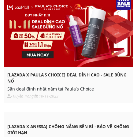
[LAZADA X PAULA'S CHOICE] DEAL ĐỈNH CAO - SALE BÙNG
NỔ
Săn deal đỉnh nhất năm tại Paula's Choice
Huyền Trang
10-11-2023
[LAZADA X ANESSA] CHỐNG NẮNG BỀN BỈ - BẢO VỆ KHÔNG
GIỚI HẠN