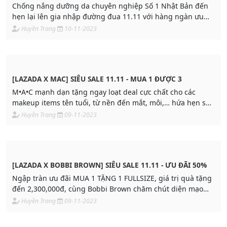
Chống nắng dưỡng da chuyên nghiệp Số 1 Nhật Bản đến
hẹn lại lên gia nhập đường đua 11.11 với hàng ngàn ưu
đãi hấp dẫn, chốt nhanh kẻo lỡ!
Huyền Trang
10-11-2023
[LAZADA X MAC] SIÊU SALE 11.11 - MUA 1 ĐƯỢC 3
M•A•C mạnh dạn tặng ngay loạt deal cực chất cho các
makeup items tên tuổi, từ nền đến mắt, môi,… hứa hẹn sẽ
khiến bạn trở thành “đại minh tinh”
Huyền Trang
09-11-2023
[LAZADA X BOBBI BROWN] SIÊU SALE 11.11 - ƯU ĐÃI 50%
Ngập tràn ưu đãi MUA 1 TẶNG 1 FULLSIZE, giá trị quà tặng
đến 2,300,000đ, cùng Bobbi Brown chăm chút diện mạo
lung linh với những siêu phẩm trên bàn tiệc chiêu đãi bạn,
Huyền Trang
09-11-2023
chỉ trong 11-13.11