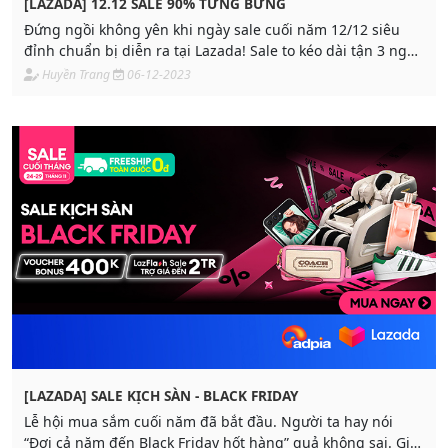
[LAZADA] 12.12 SALE 90% TƯNG BỪNG
Đứng ngồi không yên khi ngày sale cuối năm 12/12 siêu
đỉnh chuẩn bị diễn ra tại Lazada! Sale to kéo dài tận 3 ngày
từ 12/12 - 14/12 bỏ lỡ là tiếc!
Huyền Trang
06-12-2023
[LAZADA] SALE KỊCH SÀN - BLACK FRIDAY
Lễ hội mua sắm cuối năm đã bắt đầu. Người ta hay nói
“Đợi cả năm đến Black Friday hốt hàng” quả không sai. Giá