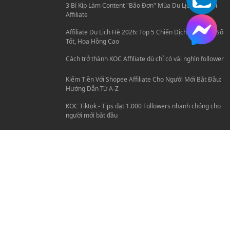
3 Bí Kíp Làm Content "Bão Đơn" Mùa Du Lịch Cho Hội
Affiliate
Affiliate Du Lịch Hè 2026: Top 5 Chiến Dịch Travel Ra Số
Tốt, Hoa Hồng Cao
Cách trở thành KOC Affiliate dù chỉ có vài nghìn follower
Kiếm Tiền Với Shopee Affiliate Cho Người Mới Bắt Đầu:
Hướng Dẫn Từ A-Z
KOC Tiktok - Tips đạt 1.000 Followers nhanh chóng cho
người mới bắt đầu
AFFILIATE MARKETING
3 Bí Kíp Làm Content "Bão Đơn" Mùa Du Lịch Cho Hội
Affiliate
Affiliate Du Lịch Hè 2026: Top 5 Chiến Dịch Travel Ra Số
Tốt, Hoa Hồng Cao
Cách trở thành KOC Affiliate dù chỉ có vài nghìn follower