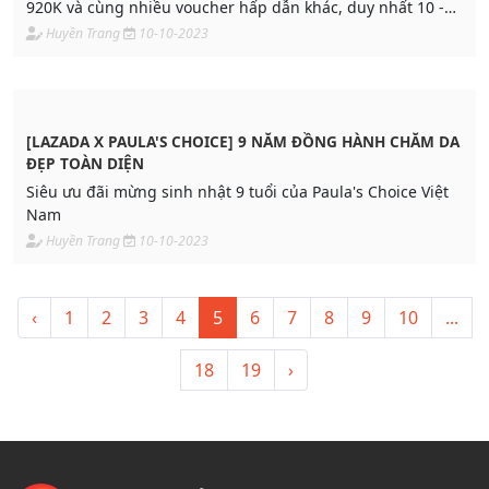
920K và cùng nhiều voucher hấp dẫn khác, duy nhất 10 -
12.10 chỉ có tại INNISFREE Lazada!
Huyền Trang
10-10-2023
[LAZADA X PAULA'S CHOICE] 9 NĂM ĐỒNG HÀNH CHĂM DA
ĐẸP TOÀN DIỆN
Siêu ưu đãi mừng sinh nhật 9 tuổi của Paula's Choice Việt
Nam
Huyền Trang
10-10-2023
‹
1
2
3
4
5
6
7
8
9
10
...
18
19
›