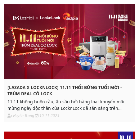
[LAZADA X LOCKNLOCK] 11.11 THỔI BỪNG TUỔI MỚI -
TRÙM DEAL CÓ LOCK
11.11 không buồn rầu, âu sầu bởi hàng loạt khuyến mãi
mừng ngày độc thân của LocknLock đã sẵn sàng trên
Lazada. Hứa hẹn xua tan nỗi cô đơn của hội F.A bằng
Huyền Trang
10-11-2023
những hot deal cực xịn!