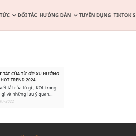
 TỨC
ĐỐI TÁC
HƯỚNG DẪN
TUYỂN DỤNG
TIKTOK 
ẾT TẮT CỦA TỪ GÌ? XU HƯỚNG
HOT TREND 2024
iết tắt của từ gì , KOL trong
 gì và những lưu ý quan
 nghiệp cần biết về KOLs và
-07-2022
à gì?