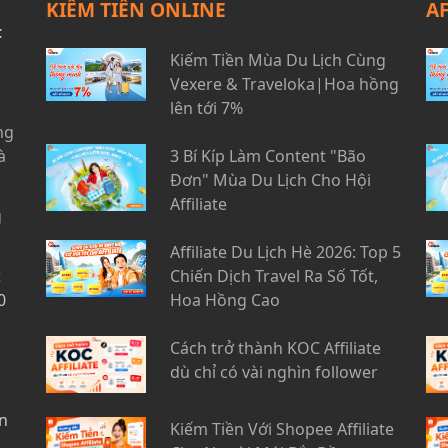
KIẾM TIỀN ONLINE
A
t
Kiếm Tiền Mùa Du Lịch Cùng
Vexere & Traveloka|Hoa hồng
lên tới 7%
ng
à
3 Bí Kíp Làm Content "Bão
Đơn" Mùa Du Lịch Cho Hội
Affiliate
g
Affiliate Du Lịch Hè 2026: Top 5
t
Chiến Dịch Travel Ra Số Tốt,
0
Hoa Hồng Cao
Cách trở thành KOC Affiliate
dù chỉ có vài nghìn follower
n
Kiếm Tiền Với Shopee Affiliate