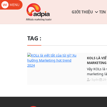
GIỚI THIỆU
TIN
TAG :
KOLS LÀ VI
MARKETING 
Vậy KOLs là v
marketing là
trọng doanh
Tuyên
29
Influencers l