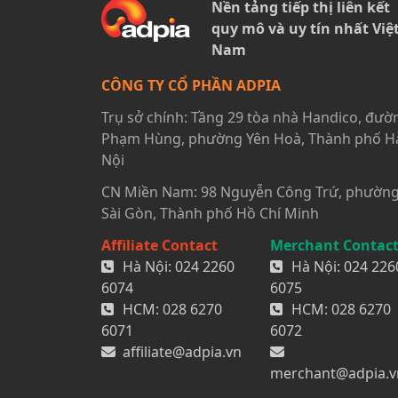
Nền tảng tiếp thị liên kết
quy mô và uy tín nhất Việ
Nam
CÔNG TY CỔ PHẦN ADPIA
Trụ sở chính: Tầng 29 tòa nhà Handico, đườ
Phạm Hùng, phường Yên Hoà, Thành phố H
Nội
CN Miền Nam: 98 Nguyễn Công Trứ, phườn
Sài Gòn, Thành phố Hồ Chí Minh
Affiliate Contact
Merchant Contac
Hà Nội:
024 2260
Hà Nội:
024 226
6074
6075
HCM:
028 6270
HCM:
028 6270
6071
6072
affiliate@adpia.vn
merchant@adpia.v