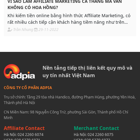
VÌ SAO LÀM AFFILIATE MARKETING CẢ THÁNG MÀ VẪN
KHÔNG CÓ HOA HỒNG?
Khi kiếm tiền online bằng hình thức Affiliate Marketing, có
rất nhiều cách tiếp cận khách hàng tiềm năng như trên
Facebook, youtube, tiktok...Tuy nhiên, trong quá trình tìm
Trần Nhung
29-11-2022
kiếm khách hàng, bạn chắc chắn sẽ gặp phải một số vấn
đề như là không có hoa hồng, chúng tôi sẽ giải đáp vấn đề
mà bạn gặp phải
Nền tảng tiếp thị liên kết quy mô và
uy tín nhất Việt Nam
CÔNG TY CỔ PHẦN ADPIA
Trụ sở chính: Tầng 29 tòa nhà Handico, đường Phạm Hùng, phường Yên Hoà,
Thành phố Hà Nội
CN Miền Nam: 98 Nguyễn Công Trứ, phường Sài Gòn, Thành phố Hồ Chí
Minh
Affiliate Contact
Merchant Contact
Hà Nội:
024 2260 6074
Hà Nội:
024 2260 6075