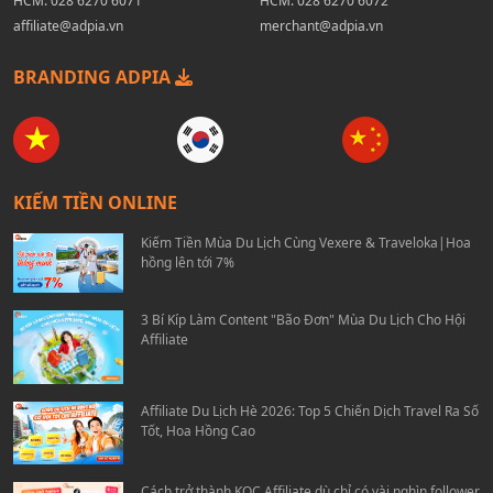
HCM:
028 6270 6071
HCM:
028 6270 6072
affiliate@adpia.vn
merchant@adpia.vn
BRANDING ADPIA
KIẾM TIỀN ONLINE
Kiếm Tiền Mùa Du Lịch Cùng Vexere & Traveloka|Hoa
hồng lên tới 7%
3 Bí Kíp Làm Content "Bão Đơn" Mùa Du Lịch Cho Hội
Affiliate
Affiliate Du Lịch Hè 2026: Top 5 Chiến Dịch Travel Ra Số
Tốt, Hoa Hồng Cao
Cách trở thành KOC Affiliate dù chỉ có vài nghìn follower