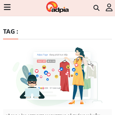
TAG :