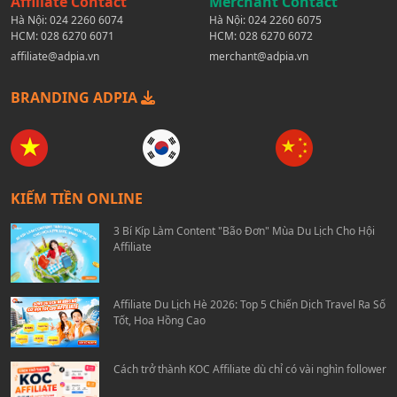
Affiliate Contact
Merchant Contact
Hà Nội:
024 2260 6074
Hà Nội:
024 2260 6075
HCM:
028 6270 6071
HCM:
028 6270 6072
affiliate@adpia.vn
merchant@adpia.vn
BRANDING ADPIA
KIẾM TIỀN ONLINE
3 Bí Kíp Làm Content "Bão Đơn" Mùa Du Lịch Cho Hội
Affiliate
Affiliate Du Lịch Hè 2026: Top 5 Chiến Dịch Travel Ra Số
Tốt, Hoa Hồng Cao
Cách trở thành KOC Affiliate dù chỉ có vài nghìn follower