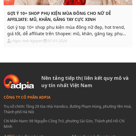
GỢI Ý 10+ SHOP PHỤ KIỆN MÙA ĐÔNG CHO NỮ DỄ
AFFILIATE: MŨ, KHĂN, GĂNG TAY CỰC XINH
Gợi ý top 10+ shop phụ kiện mùa đông nữ đẹp, hot trend,
giá tốt, dễ affiliate trên Shopee: mũ, khăn, găng tay, phụ
kiện cực xinh, dễ phối, phù hợp đi chơi – đi làm – du lịch.
Ngoc Anh Nguyen
07-01-2026
Nền tảng tiếp thị liên kết quy mô và
uy tín nhất Việt Nam
CÔNG TY CỔ PHẦN ADPIA
Trụ sở chính: Tầng 29 tòa nhà Handico, đường Phạm Hùng, phường Yên Hoà,
Thành phố Hà Nội
CN Miền Nam: 98 Nguyễn Công Trứ, phường Sài Gòn, Thành phố Hồ Chí
Minh