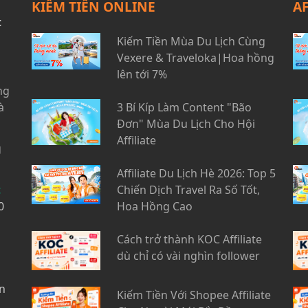
KIẾM TIỀN ONLINE
A
t
Kiếm Tiền Mùa Du Lịch Cùng
Vexere & Traveloka|Hoa hồng
lên tới 7%
ng
à
3 Bí Kíp Làm Content "Bão
Đơn" Mùa Du Lịch Cho Hội
Affiliate
g
Affiliate Du Lịch Hè 2026: Top 5
t
Chiến Dịch Travel Ra Số Tốt,
0
Hoa Hồng Cao
Cách trở thành KOC Affiliate
dù chỉ có vài nghìn follower
n
Kiếm Tiền Với Shopee Affiliate