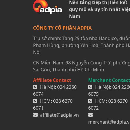
Nền tảng tiếp thị liên kết
quy mô và uy tín nhất Việ
Nam
CÔNG TY CỔ PHẦN ADPIA
Trụ sở chính: Tầng 29 tòa nhà Handico, đườ
Phạm Hùng, phường Yên Hoà, Thành phố H
Nội
CN Miền Nam: 98 Nguyễn Công Trứ, phườn
Sài Gòn, Thành phố Hồ Chí Minh
Affiliate Contact
Merchant Contac
Hà Nội:
024 2260
Hà Nội:
024 226
6074
6075
HCM:
028 6270
HCM:
028 6270
6071
6072
affiliate@adpia.vn
merchant@adpia.v