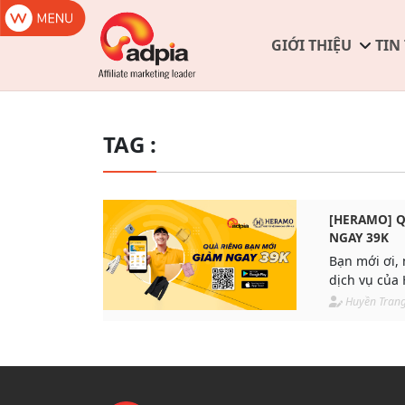
GIỚI THIỆU
TIN
TAG :
[HERAMO] Q
NGAY 39K
Bạn mới ơi, 
dịch vụ của
đãi 39K nhé
Huyền Tran