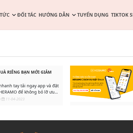
 TỨC
ĐỐI TÁC
HƯỚNG DẪN
TUYỂN DỤNG
TIKTOK 
UÀ RIÊNG BẠN MỚI GIẢM
nhanh tay tải ngay app và đặt
 HERAMO để không bỏ lỡ ưu
g
11-04-2023