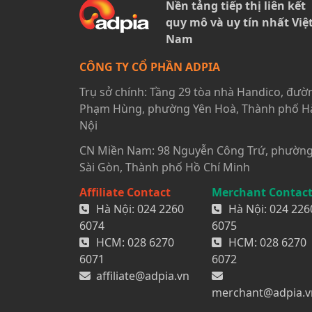
Nền tảng tiếp thị liên kết
quy mô và uy tín nhất Việ
Nam
CÔNG TY CỔ PHẦN ADPIA
Trụ sở chính: Tầng 29 tòa nhà Handico, đườ
Phạm Hùng, phường Yên Hoà, Thành phố H
Nội
CN Miền Nam: 98 Nguyễn Công Trứ, phườn
Sài Gòn, Thành phố Hồ Chí Minh
Affiliate Contact
Merchant Contac
Hà Nội:
024 2260
Hà Nội:
024 226
6074
6075
HCM:
028 6270
HCM:
028 6270
6071
6072
affiliate@adpia.vn
merchant@adpia.v