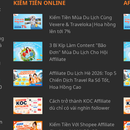
KIẾM TIỀN ONLINE
A
t
Kiếm Tiền Mùa Du Lịch Cùng
Vexere & Traveloka|Hoa hồng
lên tới 7%
ng
à
3 Bí Kíp Làm Content "Bão
Đơn" Mùa Du Lịch Cho Hội
Affiliate
g
Affiliate Du Lịch Hè 2026: Top 5
t
Chiến Dịch Travel Ra Số Tốt,
0
Hoa Hồng Cao
Cách trở thành KOC Affiliate
dù chỉ có vài nghìn follower
n
Kiếm Tiền Với Shopee Affiliate