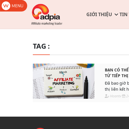
GIỚI THIỆU
TIN
TAG :
BẠN CÓ THỂ
TỪ TIẾP THỊ
Đã bao giờ 
thị liên kết
thị liên kết 
Hoantv
2