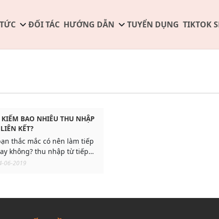
 TỨC
ĐỐI TÁC
HƯỚNG DẪN
TUYỂN DỤNG
TIKTOK 
 KIẾM BAO NHIÊU THU NHẬP
 LIÊN KẾT?
bạn thắc mắc có nên làm tiếp
 hay không? thu nhập từ tiếp
là bao nhiêu?
4-06-2019