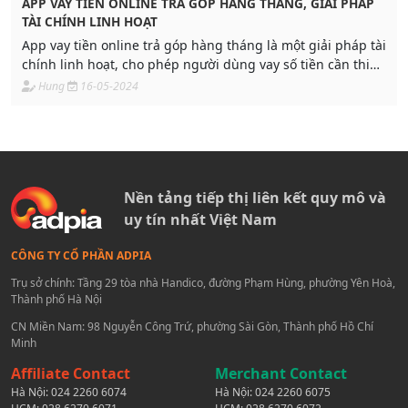
APP VAY TIỀN ONLINE TRẢ GÓP HÀNG THÁNG, GIẢI PHÁP
TÀI CHÍNH LINH HOẠT
App vay tiền online trả góp hàng tháng là một giải pháp tài
chính linh hoạt, cho phép người dùng vay số tiền cần thiết
và trả lại tháng. Với giao diện thân thiện, thủ tục đơn giản
Hung
16-05-2024
và thời gian giải ngân nhanh, ứng dụng vay tiền online
đang trở thành lựa chọn ưu tiên của nhiều người.
Nền tảng tiếp thị liên kết quy mô và
uy tín nhất Việt Nam
CÔNG TY CỔ PHẦN ADPIA
Trụ sở chính: Tầng 29 tòa nhà Handico, đường Phạm Hùng, phường Yên Hoà,
Thành phố Hà Nội
CN Miền Nam: 98 Nguyễn Công Trứ, phường Sài Gòn, Thành phố Hồ Chí
Minh
Affiliate Contact
Merchant Contact
Hà Nội:
024 2260 6074
Hà Nội:
024 2260 6075