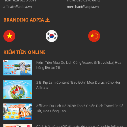
HCM:
028 6270 6071
HCM:
028 6270 6072
affiliate@adpia.vn
merchant@adpia.vn
BRANDING ADPIA
KIẾM TIỀN ONLINE
Kiếm Tiền Mùa Du Lịch Cùng Vexere & Traveloka|Hoa
hồng lên tới 7%
3 Bí Kíp Làm Content "Bão Đơn" Mùa Du Lịch Cho Hội
Affiliate
Affiliate Du Lịch Hè 2026: Top 5 Chiến Dịch Travel Ra Số
Tốt, Hoa Hồng Cao
Cách trở thành KOC Affiliate dù chỉ có vài nghìn follower