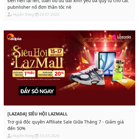
Đến hẹn lại lên, toàn bộ ưu đãi xinh yêu đã quy tụ cho các
pubnlisher nổ đơn thần tốc nè
Huyền Trang
24-07-2026
[LAZADA] SIÊU HỘI LAZMALL
Trợ giá độc quyền Affiliate Sale Giữa Tháng 7 - Giảm giá
đến 50%
Huyền Trang
15-07-2026