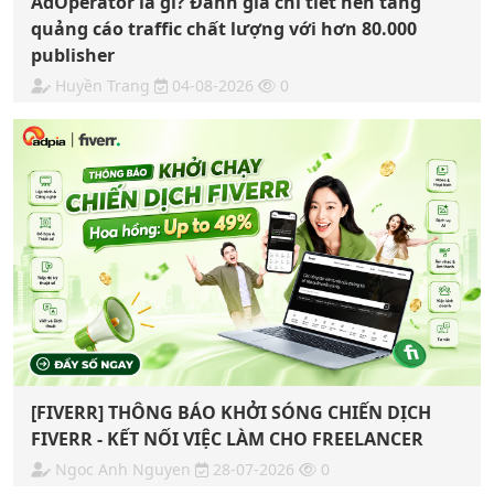
AdOperator là gì? Đánh giá chi tiết nền tảng
quảng cáo traffic chất lượng với hơn 80.000
publisher
Huyền Trang
04-08-2026
0
[FIVERR] THÔNG BÁO KHỞI SÓNG CHIẾN DỊCH
FIVERR - KẾT NỐI VIỆC LÀM CHO FREELANCER
Ngoc Anh Nguyen
28-07-2026
0