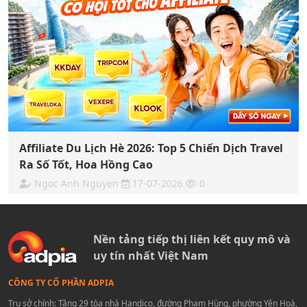
Affiliate Du Lịch Hè 2026: Top 5 Chiến Dịch Travel
Ra Số Tốt, Hoa Hồng Cao
Ngoc Anh Nguyen
17-07-2026
0
Nền tảng tiếp thị liên kết quy mô và
uy tín nhất Việt Nam
CÔNG TY CỔ PHẦN ADPIA
Trụ sở chính: Tầng 29 tòa nhà Handico, đường Phạm Hùng, phường Yên Hoà,