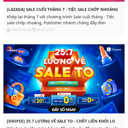
[LAZADA] SALE CUỐI THÁNG 7 - TIỆC SALE CHỚP NHOÁNG
Khép lại tháng 7 với chương trình Sale cuối tháng - Tiệc
sale chớp nhoáng, Publisher nhanh chóng đẩy đơn
Huyền Trang
24-07-2026
[SHOPEE] 25.7 LƯƠNG VỀ SALE TO - CHỐT LIỀN KHỎI LO