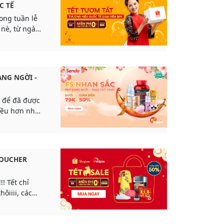
C TẾ
rong tuần lễ
 nè, từ ngày
ẠNG NGỜI -
c để đã được
iều hơn nhé!
ng đợi tình
h chóng
VOUCHER
! Tết chỉ
ôiiii, các
rồi, xem
 gì đặt hàng