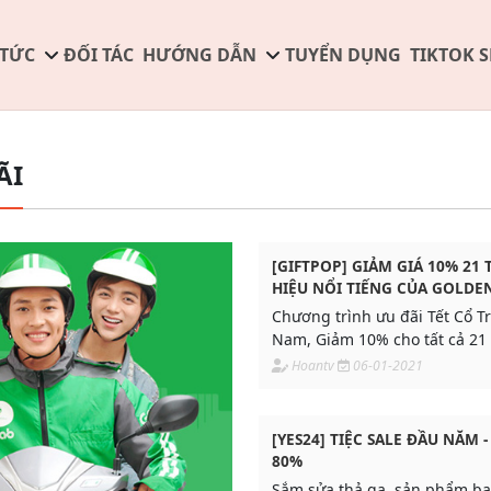
 TỨC
ĐỐI TÁC
HƯỚNG DẪN
TUYỂN DỤNG
TIKTOK 
ÃI
[GIFTPOP] GIẢM GIÁ 10% 21
HIỆU NỔI TIẾNG CỦA GOLDE
Chương trình ưu đãi Tết Cổ Tr
Nam, Giảm 10% cho tất cả 21
hệ thống nhà hàng Golden Ga
Hoantv
06-01-2021
[YES24] TIỆC SALE ĐẦU NĂM -
80%
Sắm sửa thả ga, sản phẩm bao