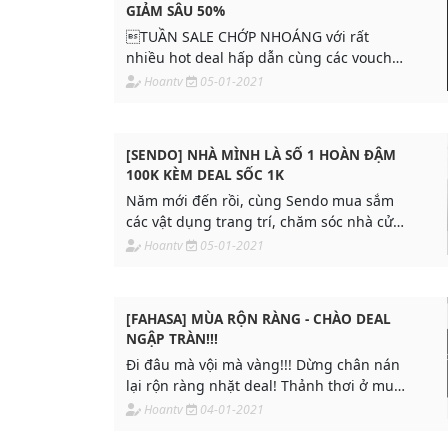
GIẢM SÂU 50%
TUẦN SALE CHỚP NHOÁNG với rất
nhiều hot deal hấp dẫn cùng các voucher
giảm giá cực hot, đặc biệt là chương trình
Hoantv
05-01-2021
VẬN MAY NỬA GIÁ đang chờ các bạn
tham gia.
[SENDO] NHÀ MÌNH LÀ SỐ 1 HOÀN ĐẬM
100K KÈM DEAL SỐC 1K
Năm mới đến rồi, cùng Sendo mua sắm
các vật dụng trang trí, chăm sóc nhà cửa
với các ưu đãi hấp dẫn nhé:
Hoantv
05-01-2021
[FAHASA] MÙA RỘN RÀNG - CHÀO DEAL
NGẬP TRÀN!!!
Đi đâu mà vội mà vàng!!! Dừng chân nán
lại rộn ràng nhặt deal! Thảnh thơi ở mua
sắm còn lại cứ để Fahasa lo, đóng gói an
Hoantv
04-01-2021
toàn, chất lượng đến tận nhà bạn ngay!