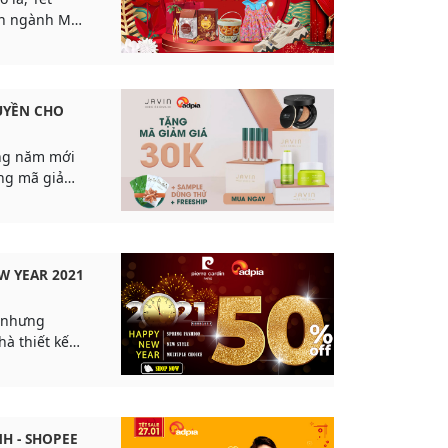
yyyyy!!!
UYỀN CHO
ng năm mới
ặng mã giảm
của ADPIA
W YEAR 2021
u nhưng
à thiết kế
ra những dấu
fan hâm mộ
H - SHOPEE