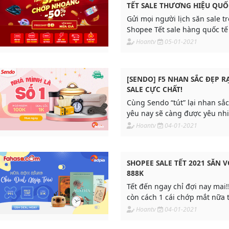
TẾT SALE THƯƠNG HIỆU QUỐ
Gửi mọi người lịch săn sale t
Shopee Tết sale hàng quốc tế
04.01 dến ngày 12.01
Hoantv
05-01-2021
[SENDO] F5 NHAN SẮC ĐẸP R
SALE CỰC CHẤT!
Cùng Sendo “tút” lại nhan sắ
yêu nay sẽ càng được yêu nh
Các nàng nào năm mới vẫn đa
Hoantv
04-01-2021
duyên gõ cửa thì cũng nhan
SHOPEE SALE TẾT 2021 SĂN 
888K
Tết đến ngay chỉ đợi nay mai!!!
còn cách 1 cái chớp mắt nữa th
bạn chuẩn bị đón Tết tới đâu 
Hoantv
04-01-2021
xem nhà cửa còn thiếu những