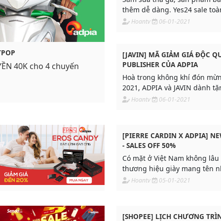
thêm dễ dàng. Yes24 sale toàn ngành Mẹ
bé, Hàng nhập, Thực phẩm đâ
Hoantv
06-01-2021
TPOP
[JAVIN] MÃ GIẢM GIÁ ĐỘC Q
PUBLISHER CỦA ADPIA
ỀN 40K cho 4 chuyến
Hoà trong không khí đón mừ
2021, ADPIA và JAVIN dành t
giá độc quyền cho Publisher 
Hoantv
06-01-2021
khi tham gia chiến dịch JAVIN
[PIERRE CARDIN X ADPIA] NE
- SALES OFF 50%
Có mặt ở Việt Nam không lâ
thương hiệu giày mang tên nh
nổi tiếng nước Pháp đã tạo 
Hoantv
05-01-2021
ấn khó phai trong lòng các 
Việt Nam
[SHOPEE] LỊCH CHƯƠNG TRÌN