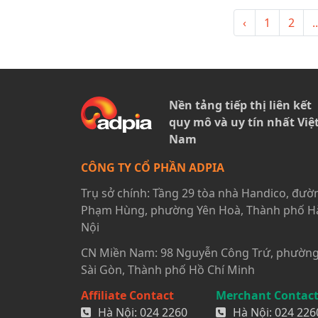
‹
1
2
..
Nền tảng tiếp thị liên kết
quy mô và uy tín nhất Việ
Nam
CÔNG TY CỔ PHẦN ADPIA
Trụ sở chính: Tầng 29 tòa nhà Handico, đườ
Phạm Hùng, phường Yên Hoà, Thành phố H
Nội
CN Miền Nam: 98 Nguyễn Công Trứ, phườn
Sài Gòn, Thành phố Hồ Chí Minh
Affiliate Contact
Merchant Contac
Hà Nội:
024 2260
Hà Nội:
024 226