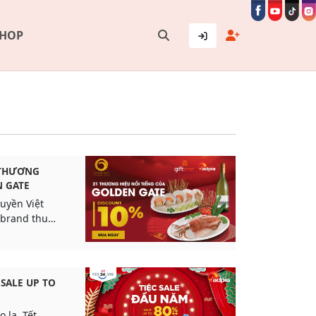
SHOP
 THƯƠNG
N GATE
uyền Việt
 brand thuộc
te.
 SALE UP TO
 la, Tết