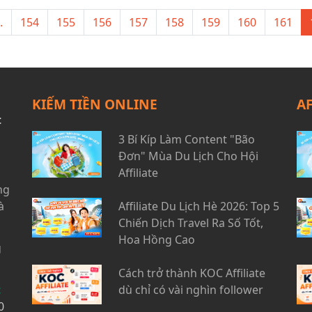
ngay cho kịp nà!
.
154
155
156
157
158
159
160
161
KIẾM TIỀN ONLINE
A
t
3 Bí Kíp Làm Content "Bão
Đơn" Mùa Du Lịch Cho Hội
Affiliate
ng
à
Affiliate Du Lịch Hè 2026: Top 5
Chiến Dịch Travel Ra Số Tốt,
Hoa Hồng Cao
g
Cách trở thành KOC Affiliate
t
dù chỉ có vài nghìn follower
0