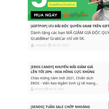
[GIFTPOP] ƯU ĐÃI ĐỘC QUYỀN GRAB TRÊN GIF
Dành tặng các bạn MÃ GIẢM GIÁ ĐỘC QUY
GrabBike/ GrabCar chỉ với 5K.
Hoantv
06-01-2021
[EROS CANDY] KHUYẾN MÃI GIẢM GIÁ
LÊN TỚI 20% - HOA HỒNG CỰC KHỦNG
Chào mừng năm mới 2021, Chiến dịch
EROS - Viên Kẹo Ngậm Sinh Lý sẽ mang
đến chương trình khuyến mãi SALE cực
Hoantv
06-01-2021
đậm như sau:
[SENDO] TUẦN SALE CHỚP NHOÁNG