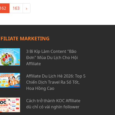
162
163
›
FFILIATE MARKETING
3 Bí Kíp Làm Content "Bão
Đơn" Mùa Du Lịch Cho Hội
Affiliate
Affiliate Du Lịch Hè 2026: Top 5
Chiến Dịch Travel Ra Số Tốt,
Hoa Hồng Cao
Cách trở thành KOC Affiliate
dù chỉ có vài nghìn follower