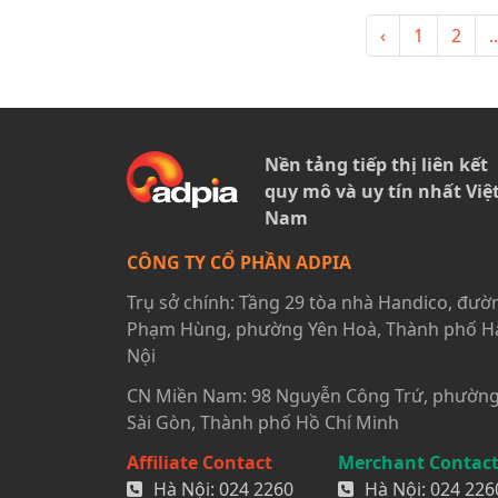
‹
1
2
..
Nền tảng tiếp thị liên kết
quy mô và uy tín nhất Việ
Nam
CÔNG TY CỔ PHẦN ADPIA
Trụ sở chính: Tầng 29 tòa nhà Handico, đườ
Phạm Hùng, phường Yên Hoà, Thành phố H
Nội
CN Miền Nam: 98 Nguyễn Công Trứ, phườn
Sài Gòn, Thành phố Hồ Chí Minh
Affiliate Contact
Merchant Contac
Hà Nội:
024 2260
Hà Nội:
024 226