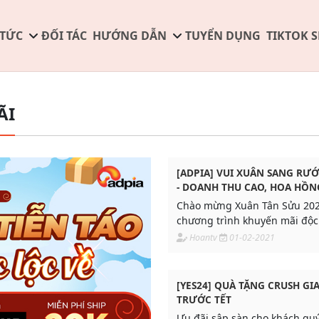
 TỨC
ĐỐI TÁC
HƯỚNG DẪN
TUYỂN DỤNG
TIKTOK 
ÃI
[ADPIA] VUI XUÂN SANG RƯ
- DOANH THU CAO, HOA HỒN
Chào mừng Xuân Tân Sửu 20
chương trình khuyến mãi độ
cho tất cả các Publisher tại A
Hoantv
01-02-2021
[YES24] QUÀ TẶNG CRUSH GI
TRƯỚC TẾT
Ưu đãi sập sàn cho khách qu