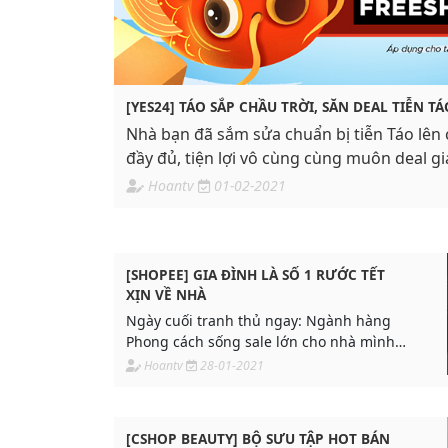
[YES24] TÁO SẮP CHẦU TRỜI, SĂN DEAL TIỄN TÁ
Nhà bạn đã sắm sửa chuẩn bị tiễn Táo lên
đầy đủ, tiện lợi vô cùng cùng muôn deal giá
Hoantv
01-02-2021
[SHOPEE] GIA ĐÌNH LÀ SỐ 1 RƯỚC TẾT
XỊN VỀ NHÀ
Ngày cuối tranh thủ ngay: Ngành hàng
Phong cách sống sale lớn cho nhà mình
tân trang đón xuân về:
Hoantv
28-01-2021
[CSHOP BEAUTY] BỘ SƯU TẬP HOT BÁN