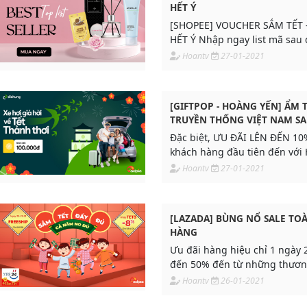
HẾT Ý
[SHOPEE] VOUCHER SẮM TẾT 
HẾT Ý Nhập ngay list mã sau
đãi cực hot nhaaa, sắm đồ Tết
Hoantv
27-01-2021
[GIFTPOP - HOÀNG YẾN] ẨM 
TRUYỀN THỐNG VIỆT NAM SA
10%
Đặc biệt, ƯU ĐÃI LÊN ĐẾN 10
khách hàng đầu tiên đến với
khi mua voucher tại GIFTPOP
Hoantv
27-01-2021
[LAZADA] BÙNG NỔ SALE TO
HÀNG
Ưu đãi hàng hiệu chỉ 1 ngày 
đến 50% đến từ những thươn
như Tefal, Lock&Lock, Fahasa, E
Hoantv
26-01-2021