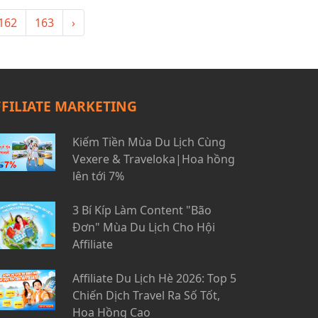
162
163
›
FFILIATE MARKETING
Kiếm Tiền Mùa Du Lịch Cùng
Vexere & Traveloka|Hoa hồng
lên tới 7%
3 Bí Kíp Làm Content "Bão
Đơn" Mùa Du Lịch Cho Hội
Affiliate
Affiliate Du Lịch Hè 2026: Top 5
Chiến Dịch Travel Ra Số Tốt,
Hoa Hồng Cao