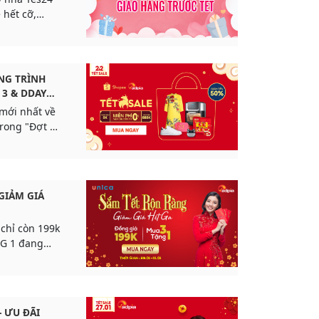
 hết cỡ,
ên man.
NG TRÌNH
 3 & DDAY
 mới nhất về
trong "Đợt 3
, vui lòng
dưới đây:
GIẢM GIÁ
 chỉ còn 199k
G 1 đang
- ƯU ĐÃI