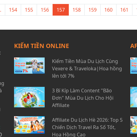
.
154
155
156
157
158
159
160
161
KIẾM TIỀN ONLINE
A
t
Kiếm Tiền Mùa Du Lịch Cùng
Vexere & Traveloka|Hoa hồng
lên tới 7%
ng
à
3 Bí Kíp Làm Content "Bão
Đơn" Mùa Du Lịch Cho Hội
Affiliate
g
Affiliate Du Lịch Hè 2026: Top 5
t
Chiến Dịch Travel Ra Số Tốt,
0
Hoa Hồng Cao