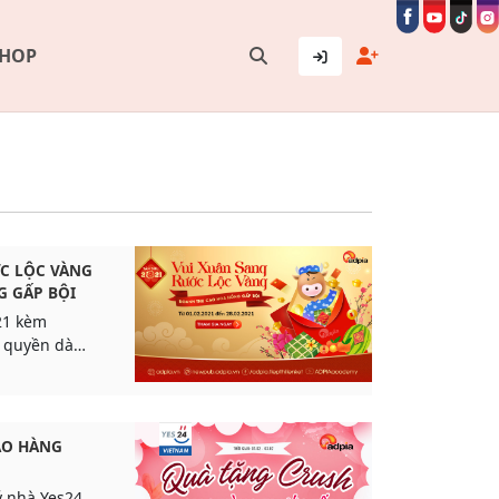
SHOP
ỚC LỘC VÀNG
G GẤP BỘI
21 kèm
c quyền dành
DPIA.
AO HÀNG
ý nhà Yes24