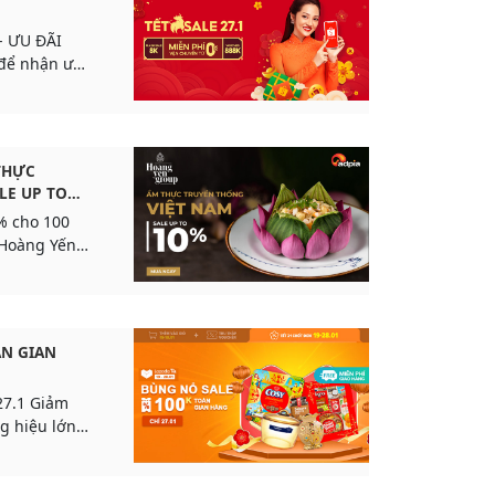
- ƯU ĐÃI
 để nhận ưu
 vui hết xảy:
THỰC
LE UP TO
% cho 100
 Hoàng Yến
 Việt Nam
ÀN GIAN
27.1 Giảm
g hiệu lớn
urolife, ...