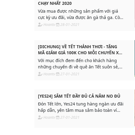
CHẠY NHẤT 2020
Vừa mua được những sản phẩm với giá
cực kỳ ưu đãi, vừa được ăn gà thả ga. Còn
chần chờ gì nữa mà không quẹo lựa ngay
Hoantv
28-01-2021
khách yêu ơi.
[DICHUNG] VỀ TẾT THẢNH THƠI - TẶNG
MÃ GIẢM GIÁ 100K CHO MỖI CHUYẾN XE
VỀ QUÊ
Với mục đích đem đến cho khách hàng
những chuyến đi về quê ăn Tết suôn sẻ,
tiết kiệm chi phí trong một không gian
Hoantv
27-01-2021
riêng tư và thoải mái như xe nhà
[YES24] SẮM TẾT ĐẦY ĐỦ CẢ NĂM NO ĐỦ
Đón Tết lớn, Yes24 tung hàng ngàn ưu đãi
hấp dẫn, yên tâm mua sắm bảo toàn ví
ngày chờ thưởng Tết nha.
Hoantv
27-01-2021