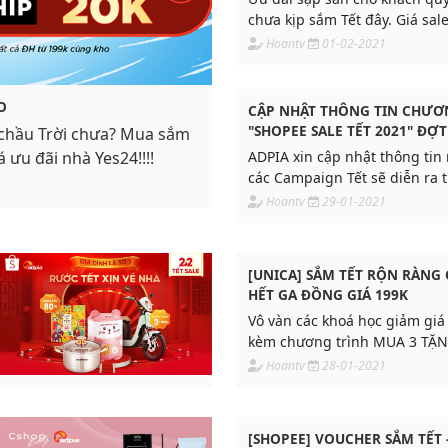
chưa kịp sắm Tết đây. Giá sale
không sợ "đau" ví, đồ đẹp mi
Hoantv
01-02-2021
O
CẬP NHẬT THÔNG TIN CHƯƠ
"SHOPEE SALE TẾT 2021" ĐỢT
 chầu Trời chưa? Mua sắm
02/02
 ưu đãi nhà Yes24!!!!
ADPIA xin cập nhật thông tin
các Campaign Tết sẽ diễn ra 
- Cơ hội cuối" trên sàn Shopee
Hoantv
29-01-2021
tham khảo thông tin chi tiết 
[UNICA] SẮM TẾT RỘN RÀNG 
HẾT GA ĐỒNG GIÁ 199K
Vô vàn các khoá học giảm giá
kèm chương trình MUA 3 TẶN
chờ các bạn đấy ạ
Hoantv
28-01-2021
[SHOPEE] VOUCHER SẮM TẾT 