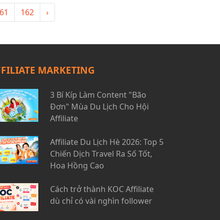
61
162
›
FFILIATE MARKETING
3 Bí Kíp Làm Content "Bão
Đơn" Mùa Du Lịch Cho Hội
Affiliate
Affiliate Du Lịch Hè 2026: Top 5
Chiến Dịch Travel Ra Số Tốt,
Hoa Hồng Cao
Cách trở thành KOC Affiliate
dù chỉ có vài nghìn follower