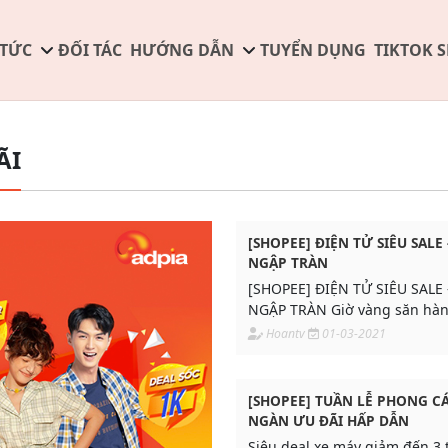
 TỨC
ĐỐI TÁC
HƯỚNG DẪN
TUYỂN DỤNG
TIKTOK 
ÃI
[SHOPEE] ĐIỆN TỬ SIÊU SALE 
NGẬP TRÀN
[SHOPEE] ĐIỆN TỬ SIÊU SALE 
NGẬP TRÀN Giờ vàng săn hàn
các thương hiệu Apple, Samsu
Hoantv
01-03-2021
giảm sốc tới 50%
[SHOPEE] TUẦN LỄ PHONG CÁ
NGÀN ƯU ĐÃI HẤP DẪN
Siêu deal xe máy giảm đến 3 t