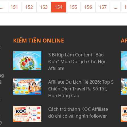
...
151
152
153
154
155
156
157
...
1
KIẾM TIỀN ONLINE
A
t
3 Bí Kíp Làm Content "Bão
Đơn" Mùa Du Lịch Cho Hội
Affiliate
ng
à
Affiliate Du Lịch Hè 2026: Top 5
Chiến Dịch Travel Ra Số Tốt,
Hoa Hồng Cao
g
Cách trở thành KOC Affiliate
t
dù chỉ có vài nghìn follower
0