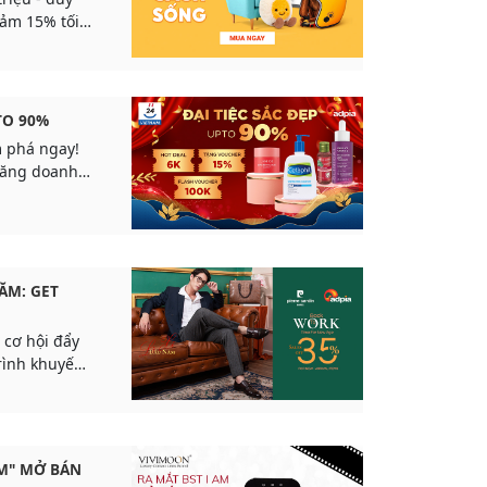
iảm 15% tối
PTO 90%
 phá ngay!
Tăng doanh
NĂM: GET
 cơ hội đẩy
rình khuyến
Vietnam
AM" MỞ BÁN