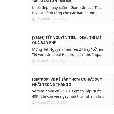
TẬP GIẢM CÂN ONLINE
Khoẻ đẹp ngày xuân - Giảm cân sau Tết,
UNICA dành tặng cho các bạn chương
trình giảm giá lên đến 70% giá trị khóa
Hoantv
26-02-2021
học.
[YES24] TẾT NGUYÊN TIÊU - DEAL THÌ MÊ
QUÀ BAO PHÊ
Mừng Tết Nguyên Tiêu, Yes24 bày "cỗ" ăn
Tết với trăm deal Hot mời bạn "thưởng
thức". Nhanh tay rinh về những món giá
Hoantv
25-02-2021
hời, đón lộc năm mới về đầy nhà nào.
[GIFTPOP] VÉ RẺ BẮP THƠM ƯU ĐÃI DUY
NHẤT TRONG THÁNG 2
Vé xem phim chỉ 69K + Combo Bắp Nước
49K. Chỉ còn vài ngày nữa thôi, nhanh tay,
lẹ chân hốt ngay kẻo lỡ nha!!!!
Hoantv
25-02-2021