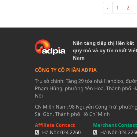
‹
1
2
Nền tảng tiếp thị liên kết
quy mô và uy tín nhất Việ
Nam
CÔNG TY CỔ PHẦN ADPIA
Trụ sở chính: Tầng 29 tòa nhà Handico, đườ
Phạm Hùng, phường Yên Hoà, Thành phố H
Nội
CN Miền Nam: 98 Nguyễn Công Trứ, phườn
Sài Gòn, Thành phố Hồ Chí Minh
Affiliate Contact
Merchant Contac
Hà Nội:
024 2260
Hà Nội:
024 226