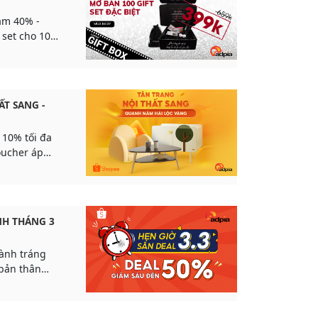
m 40% -
 set cho 100
ẤT SANG -
10% tối đa
oucher áp
NH THÁNG 3
oành tráng
bản thân
ình “Flash
gày 22.02