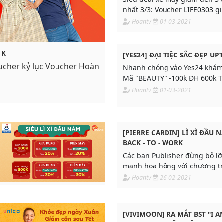
nhất 3/3: Voucher LIFE0303 g
đa 100k cho đơn từ 99k
Hoantv
01-03-2021
1K
[YES24] ĐẠI TIỆC SẮC ĐẸP U
Voucher kỷ lục Voucher Hoàn
Nhanh chóng vào Yes24 khám
Mã "BEAUTY" -100k ĐH 600k 
số cùng Adpia ngay!
Hoantv
01-03-2021
[PIERRE CARDIN] LÌ XÌ ĐẦU 
BACK - TO - WORK
Các bạn Publisher đừng bỏ lỡ
mạnh hoa hồng với chương t
mại của Pierre Cardin Shoes 
Hoantv
26-02-2021
trong tháng này
[VIVIMOON] RA MẮT BST "I 