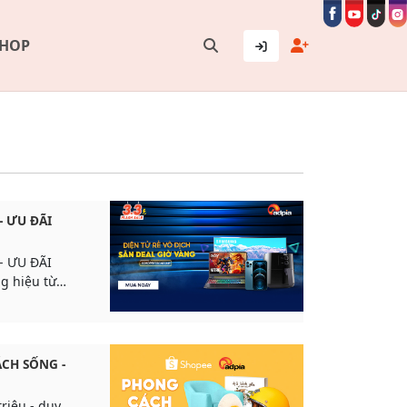
SHOP
- ƯU ĐÃI
- ƯU ĐÃI
g hiệu từ
ng, LG...
CH SỐNG -
riệu - duy