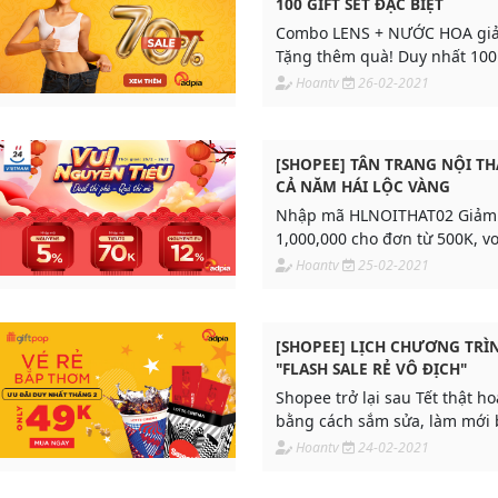
100 GIFT SET ĐẶC BIỆT
Combo LENS + NƯỚC HOA giả
Tặng thêm quà! Duy nhất 100
Đơn hàng đầu tiên!
Hoantv
26-02-2021
[SHOPEE] TÂN TRANG NỘI TH
CẢ NĂM HÁI LỘC VÀNG
Nhập mã HLNOITHAT02 Giảm 
1,000,000 cho đơn từ 500K, v
dụng cho 1 số sản phẩm
Hoantv
25-02-2021
[SHOPEE] LỊCH CHƯƠNG TRÌ
"FLASH SALE RẺ VÔ ĐỊCH"
Shopee trở lại sau Tết thật h
bằng cách sắm sửa, làm mới 
trong năm 2021 với chương tr
Hoantv
24-02-2021
Sale Rẻ Vô Địch” diễn ra từ n
đến 08.03