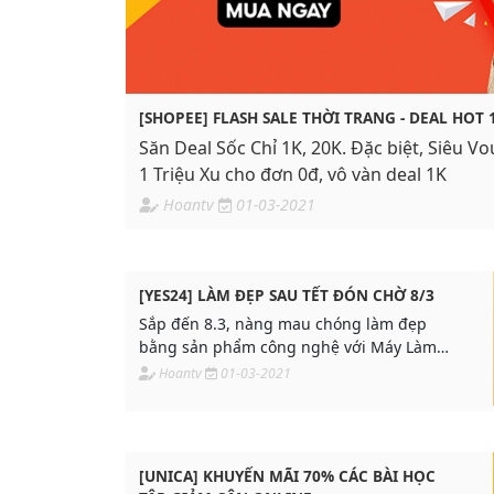
[SHOPEE] FLASH SALE THỜI TRANG - DEAL HOT 
Săn Deal Sốc Chỉ 1K, 20K. Đặc biệt, Siêu 
1 Triệu Xu cho đơn 0đ, vô vàn deal 1K
Hoantv
01-03-2021
[YES24] LÀM ĐẸP SAU TẾT ĐÓN CHỜ 8/3
Sắp đến 8.3, nàng mau chóng làm đẹp
bằng sản phẩm công nghệ với Máy Làm
Đẹp Lifetrons nhé!
Hoantv
01-03-2021
[UNICA] KHUYẾN MÃI 70% CÁC BÀI HỌC