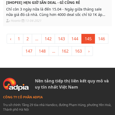
[SHOPEE] HẸN GIỜ SĂN DEAL - GÌ CŨNG RẺ
Chỉ còn 3 ngày nữa là đến 15.04 - Ngày giữa tháng sale
nửa giá đó cả nhà. Cùng hơn 4000 deal sốc chỉ từ 1K áp
dụng mọi hình thức thanh toán dành tặng cả nhà
Hoantv
13-04-2021
‹
1
2
...
142
143
144
145
146
147
148
...
162
163
›
Nền tảng tiếp thị liên kết quy mô và
uy tín nhất Việt Nam
CÔNG TY CỔ PHẦN ADPIA
Trụ sở chính: Tầng 29 tòa nhà Handico, đường Phạm Hùng, phường Yên Hoà,
Thành phố Hà Nội