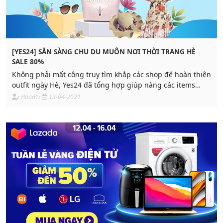
[YES24] SẴN SÀNG CHU DU MUÔN NƠI THỜI TRANG HÈ
SALE 80%
Không phải mất công truy tìm khắp các shop để hoàn thiện
outfit ngày Hè, Yes24 đã tổng hợp giúp nàng các items
mùa Hè cực xinh xắn, xịn xò rồi đây!
Hoantv
13-04-2021