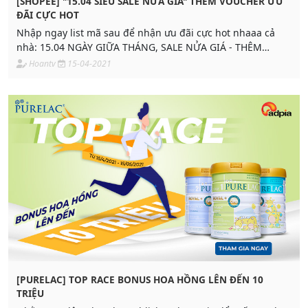
[SHOPEE] "15.04 SIÊU SALE NỬA GIÁ" THÊM VOUCHER ƯU
ĐÃI CỰC HOT
Nhập ngay list mã sau để nhận ưu đãi cực hot nhaaa cả
nhà: 15.04 NGÀY GIỮA THÁNG, SALE NỬA GIÁ - THÊM
VOUCHER ƯU ĐÃI CỰC HOT
Hoantv
15-04-2021
[PURELAC] TOP RACE BONUS HOA HỒNG LÊN ĐẾN 10
TRIỆU