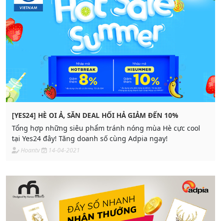
[YES24] HÈ OI Ả, SĂN DEAL HỐI HẢ GIẢM ĐẾN 10%
Tổng hợp những siêu phẩm tránh nóng mùa Hè cực cool
tại Yes24 đây! Tăng doanh số cùng Adpia ngay!
Hoantv
14-04-2021