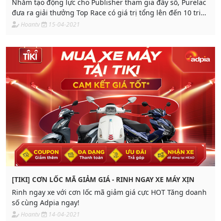
Nhằm tạo động lực cho Publisher tham gia đẩy số, Purelac
đưa ra giải thưởng Top Race có giá trị tổng lên đến 10 triệu
đồng
Hoantv
15-04-2021
[TIKI] CƠN LỐC MÃ GIẢM GIÁ - RINH NGAY XE MÁY XỊN
Rinh ngay xe với cơn lốc mã giảm giá cực HOT Tăng doanh
số cùng Adpia ngay!
Hoantv
14-04-2021