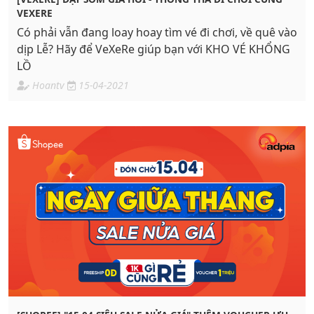
VEXERE
Có phải vẫn đang loay hoay tìm vé đi chơi, về quê vào
dịp Lễ? Hãy để VeXeRe giúp bạn với KHO VÉ KHỔNG
LỒ
Hoantv
15-04-2021