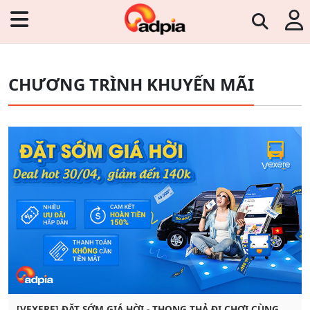
CHƯƠNG TRÌNH KHUYẾN MÃI
[VEXERE] ĐẶT SỚM GIÁ HỜI - THONG THẢ ĐI CHƠI CÙNG