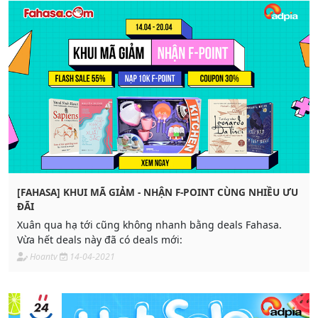
[FAHASA] KHUI MÃ GIẢM - NHẬN F-POINT CÙNG NHIỀU ƯU
ĐÃI
Xuân qua hạ tới cũng không nhanh bằng deals Fahasa.
Vừa hết deals này đã có deals mới:
Hoantv
14-04-2021