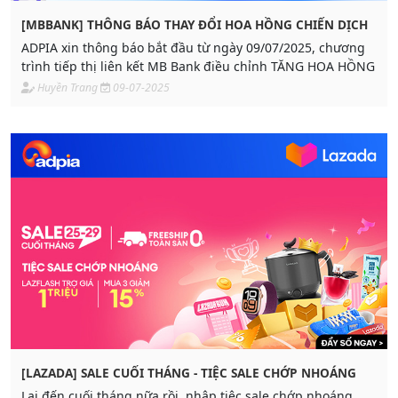
[MBBANK] THÔNG BÁO THAY ĐỔI HOA HỒNG CHIẾN DỊCH
ADPIA xin thông báo bắt đầu từ ngày 09/07/2025, chương
trình tiếp thị liên kết MB Bank điều chỉnh TĂNG HOA HỒNG
Huyền Trang
09-07-2025
[LAZADA] SALE CUỐI THÁNG - TIỆC SALE CHỚP NHOÁNG
Lại đến cuối tháng nữa rồi, nhập tiệc sale chớp nhoáng