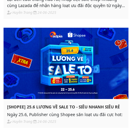
cùng Lazada để nhận hàng loạt ưu đãi độc quyền từ ngày
25-29.6
Huyền Trang
24-06-2025
[SHOPEE] 25.6 LƯƠNG VỀ SALE TO - SIÊU NHANH SIÊU RẺ
Ngày 25.6, Publisher cùng Shopee săn loạt ưu đãi cực hot:
Huyền Trang
24-06-2025