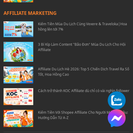
AFFILIATE MARKETING
Kiếm Tiền Mùa Du Lịch Cùng Vexere & Traveloka|Hoa
hồng lên tới 7%
3 Bí Kíp Làm Content "Bão Đơn" Mùa Du Lịch Cho Hội
Affiliate
Affiliate Du Lịch Hè 2026: Top 5 Chiến Dịch Travel Ra Số
Tốt, Hoa Hồng Cao
Cách trở thành KOC Affiliate dù chỉ có vài nghìn follower
Kiếm Tiền Với Shopee Affiliate Cho Người Mới Bắt Đầu:
Hướng Dẫn Từ A-Z