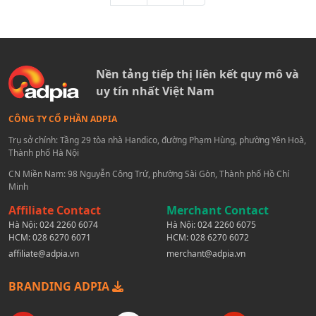
Nền tảng tiếp thị liên kết quy mô và
uy tín nhất Việt Nam
CÔNG TY CỔ PHẦN ADPIA
Trụ sở chính: Tầng 29 tòa nhà Handico, đường Phạm Hùng, phường Yên Hoà,
Thành phố Hà Nội
CN Miền Nam: 98 Nguyễn Công Trứ, phường Sài Gòn, Thành phố Hồ Chí
Minh
Affiliate Contact
Merchant Contact
Hà Nội:
024 2260 6074
Hà Nội:
024 2260 6075
HCM:
028 6270 6071
HCM:
028 6270 6072
affiliate@adpia.vn
merchant@adpia.vn
BRANDING ADPIA