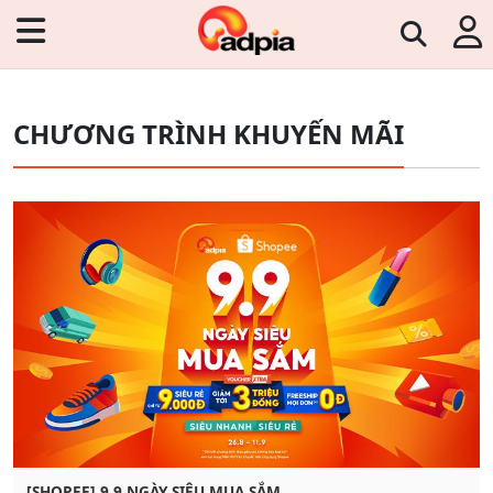
CHƯƠNG TRÌNH KHUYẾN MÃI
[SHOPEE] 9.9 NGÀY SIÊU MUA SẮM