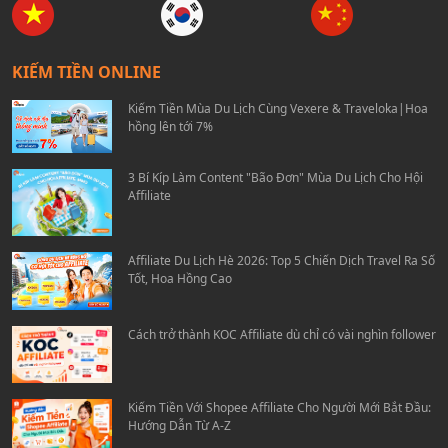
KIẾM TIỀN ONLINE
Kiếm Tiền Mùa Du Lịch Cùng Vexere & Traveloka|Hoa
hồng lên tới 7%
3 Bí Kíp Làm Content "Bão Đơn" Mùa Du Lịch Cho Hội
Affiliate
Affiliate Du Lịch Hè 2026: Top 5 Chiến Dịch Travel Ra Số
Tốt, Hoa Hồng Cao
Cách trở thành KOC Affiliate dù chỉ có vài nghìn follower
Kiếm Tiền Với Shopee Affiliate Cho Người Mới Bắt Đầu:
Hướng Dẫn Từ A-Z