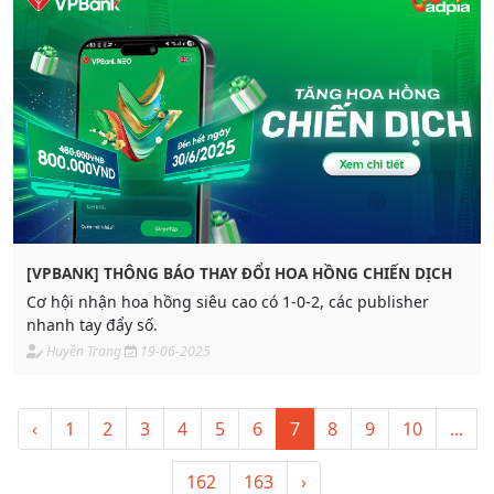
[VPBANK] THÔNG BÁO THAY ĐỔI HOA HỒNG CHIẾN DỊCH
Cơ hội nhận hoa hồng siêu cao có 1-0-2, các publisher
nhanh tay đẩy số.
Huyền Trang
19-06-2025
‹
1
2
3
4
5
6
7
8
9
10
...
162
163
›