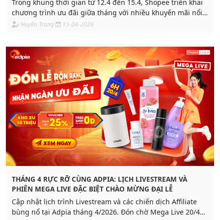
Trong khung thời gian từ 12.4 đến 15.4, Shopee triển khai
chương trình ưu đãi giữa tháng với nhiều khuyến mãi nổi
bật, giúp người mua tiết kiệm chi phí và người bán tăng
Huyền Trang
13-04-2026
trưởng doanh thu hiệu quả.
THÁNG 4 RỰC RỠ CÙNG ADPIA: LỊCH LIVESTREAM VÀ
PHIÊN MEGA LIVE ĐẶC BIỆT CHÀO MỪNG ĐẠI LỄ
Cập nhật lịch trình Livestream và các chiến dịch Affiliate
bùng nổ tại Adpia tháng 4/2026. Đón chờ Mega Live 20/4