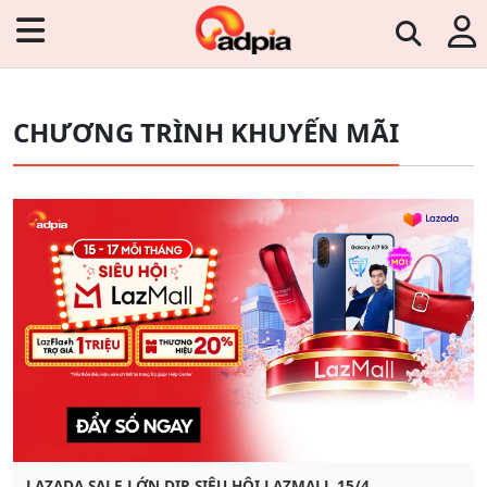
CHƯƠNG TRÌNH KHUYẾN MÃI
LAZADA SALE LỚN DỊP SIÊU HỘI LAZMALL 15/4