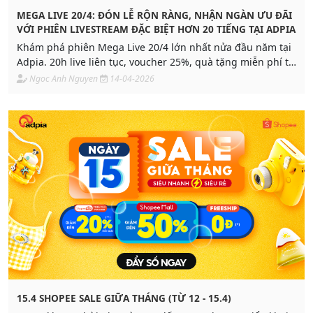
MEGA LIVE 20/4: ĐÓN LỄ RỘN RÀNG, NHẬN NGÀN ƯU ĐÃI
VỚI PHIÊN LIVESTREAM ĐẶC BIỆT HƠN 20 TIẾNG TẠI ADPIA
Khám phá phiên Mega Live 20/4 lớn nhất nửa đầu năm tại
Adpia. 20h live liên tục, voucher 25%, quà tặng miễn phí từ
20+ Brand. Cơ hội bứt phá doanh số quý 2 cho nhãn hàng
Ngoc Anh Nguyen
14-04-2026
& doanh nghiệp.
15.4 SHOPEE SALE GIỮA THÁNG (TỪ 12 - 15.4)