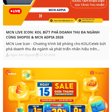
MCN LIVE ICON: KOL BỨT PHÁ DOANH THU ĐA NGÀNH
CÙNG SHOPEE & MCN ADPIA 2026
MCN Live Icon - Chương trình bệ phóng cho KOL/Celeb bứt
phá doanh thu đa ngành và phát triển nhân hiệu trên
Shopee cùng hỗ trợ đặc quyền voucher 25% cùng cast hấp
Ngoc Anh Nguyen
12-03-2026
dẫn từ MCN Adpia.