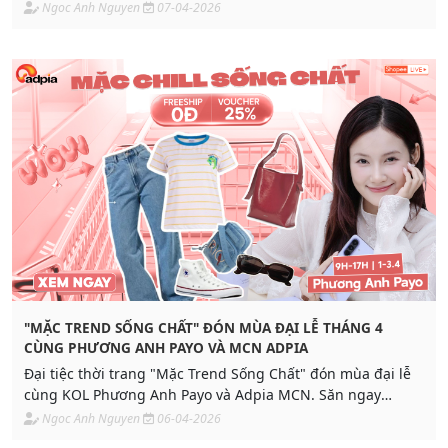
mừng đại lễ với Voucher 25% và 80+ chiến dịch hoa hồng
Ngoc Anh Nguyen
07-04-2026
cao.
"MẶC TREND SỐNG CHẤT" ĐÓN MÙA ĐẠI LỄ THÁNG 4
CÙNG PHƯƠNG ANH PAYO VÀ MCN ADPIA
Đại tiệc thời trang "Mặc Trend Sống Chất" đón mùa đại lễ
cùng KOL Phương Anh Payo và Adpia MCN. Săn ngay
Voucher 25% cùng loạt deal chào hè từ Coolmate, Calie
Ngoc Anh Nguyen
06-04-2026
House, Lesac... duy nhất trong tháng 4.