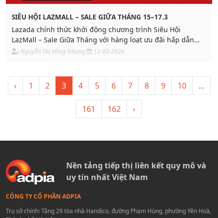
SIÊU HỘI LAZMALL – SALE GIỮA THÁNG 15–17.3
Lazada chính thức khởi động chương trình Siêu Hội
LazMall – Sale Giữa Tháng với hàng loạt ưu đãi hấp dẫn
dành cho người dùng trên toàn sàn. Chương trình diễn ra
Nguyễn Thị Hồng Nhung
12-03-2026
từ ngày 15 đến 17/3, mang đến cơ hội mua sắm các sản
phẩm chính hãng với mức giảm giá sâu cùng nhiều
voucher giá trị.
‹
1
2
3
4
5
6
7
8
9
10
...
161
162
›
Nền tảng tiếp thị liên kết quy mô và
uy tín nhất Việt Nam
CÔNG TY CỔ PHẦN ADPIA
Trụ sở chính: Tầng 29 tòa nhà Handico, đường Phạm Hùng, phường Yên Hoà,