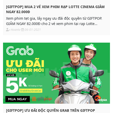
[GIFTPOP] MUA 2 VÉ XEM PHIM RẠP LOTTE CINEMA GIẢM
NGAY 82.000Đ
Xem phim tẹt gia, lấy ngay ưu đãi độc quyền từ GIFTPOP.
GIẢM NGAY 82.000Đ cho 2 vé xem phim tại rạp Lotte
Cinema!!!!
Hoantv
06-01-2021
[GIFTPOP] ƯU ĐÃI ĐỘC QUYỀN GRAB TRÊN GIFTPOP