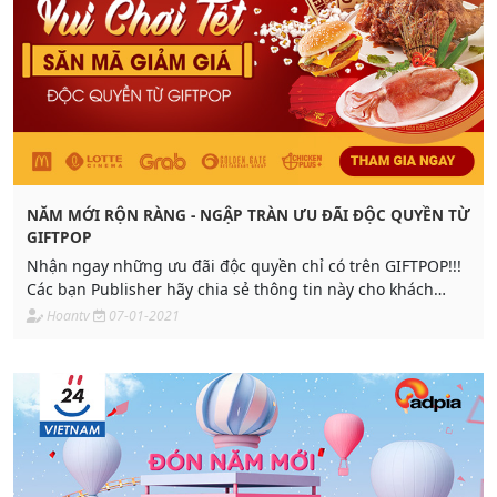
NĂM MỚI RỘN RÀNG - NGẬP TRÀN ƯU ĐÃI ĐỘC QUYỀN TỪ
GIFTPOP
Nhận ngay những ưu đãi độc quyền chỉ có trên GIFTPOP!!!
Các bạn Publisher hãy chia sẻ thông tin này cho khách
hàng của mình để đẩy số thật mạnh và tích thật nhiều hoa
Hoantv
07-01-2021
hồng nha!