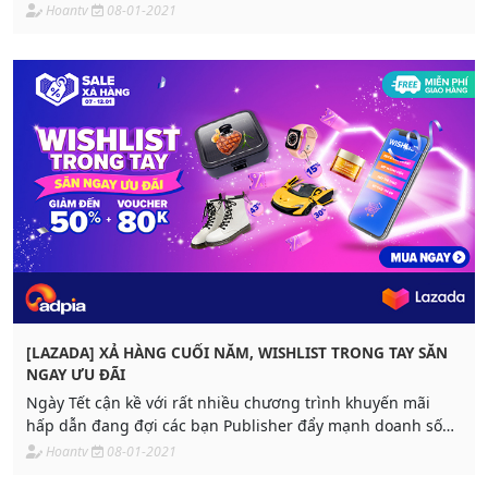
264,000đ/giải ngân.
Hoantv
08-01-2021
[LAZADA] XẢ HÀNG CUỐI NĂM, WISHLIST TRONG TAY SĂN
NGAY ƯU ĐÃI
Ngày Tết cận kề với rất nhiều chương trình khuyến mãi
hấp dẫn đang đợi các bạn Publisher đẩy mạnh doanh số
và tích thật nhiều hoa hồng!
Hoantv
08-01-2021