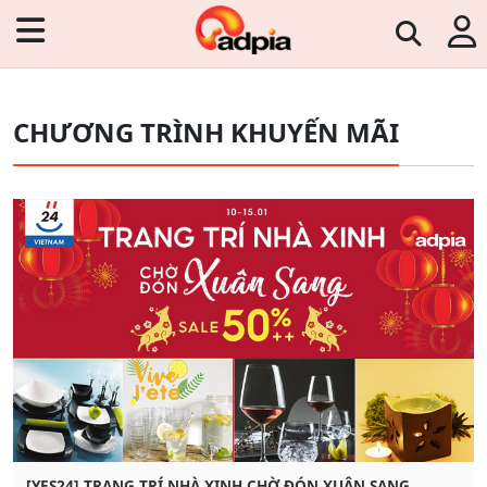
CHƯƠNG TRÌNH KHUYẾN MÃI
[YES24] TRANG TRÍ NHÀ XINH CHỜ ĐÓN XUÂN SANG