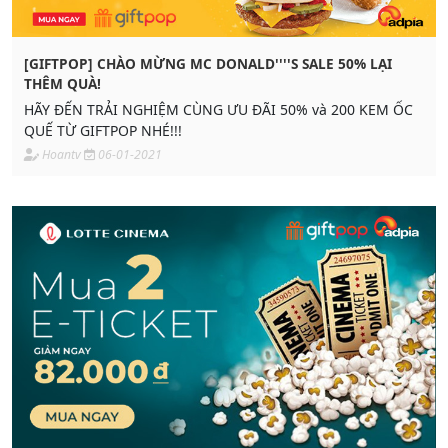
[GIFTPOP] CHÀO MỪNG MC DONALD''''S SALE 50% LẠI
THÊM QUÀ!
HÃY ĐẾN TRẢI NGHIỆM CÙNG ƯU ĐÃI 50% và 200 KEM ỐC
QUẾ TỪ GIFTPOP NHÉ!!!
Hoantv
06-01-2021