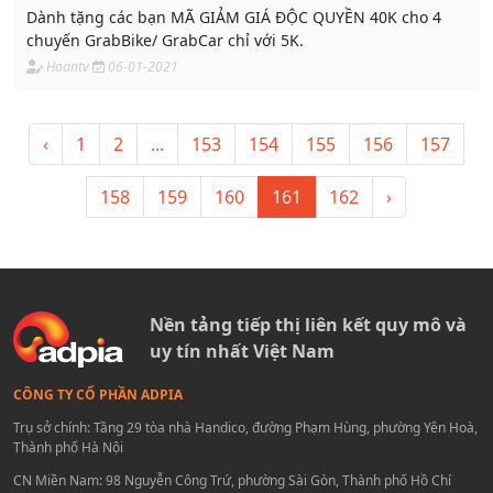
Dành tặng các bạn MÃ GIẢM GIÁ ĐỘC QUYỀN 40K cho 4
chuyến GrabBike/ GrabCar chỉ với 5K.
Hoantv
06-01-2021
‹
1
2
...
153
154
155
156
157
158
159
160
161
162
›
Nền tảng tiếp thị liên kết quy mô và
uy tín nhất Việt Nam
CÔNG TY CỔ PHẦN ADPIA
Trụ sở chính: Tầng 29 tòa nhà Handico, đường Phạm Hùng, phường Yên Hoà,
Thành phố Hà Nội
CN Miền Nam: 98 Nguyễn Công Trứ, phường Sài Gòn, Thành phố Hồ Chí