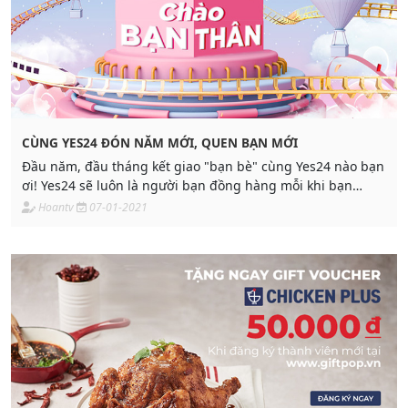
CÙNG YES24 ĐÓN NĂM MỚI, QUEN BẠN MỚI
Đầu năm, đầu tháng kết giao "bạn bè" cùng Yes24 nào bạn
ơi! Yes24 sẽ luôn là người bạn đồng hàng mỗi khi bạn
muốn mua sắm online đấy. Deal bao la, giá rẻ không
Hoantv
07-01-2021
tưởng.