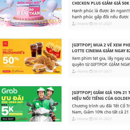
CHICKEN PLUS GIẢM GIÁ 50K
Hạnh phúc là được ăn ngon!!! Nhưng s
hạnh phúc gấp đôi nếu được s
nửa giá!!!
Hoantv
06-01-2021
[GIFTPOP] MUA 2 VÉ XEM PH
LOTTE CINEMA GIẢM NGAY 8
Xem phim tẹt gia, lấy ngay ưu
quyền từ GIFTPOP. GIẢM NGA
cho 2 vé xem phim tại rạp Lot
Hoantv
06-01-2021
[GIFTPOP] GIẢM GIÁ 10% 21
HIỆU NỔI TIẾNG CỦA GOLDE
Chương trình ưu đãi Tết Cổ Tr
Nam, Giảm 10% cho tất cả 21
hệ thống nhà hàng Golden Ga
Hoantv
06-01-2021