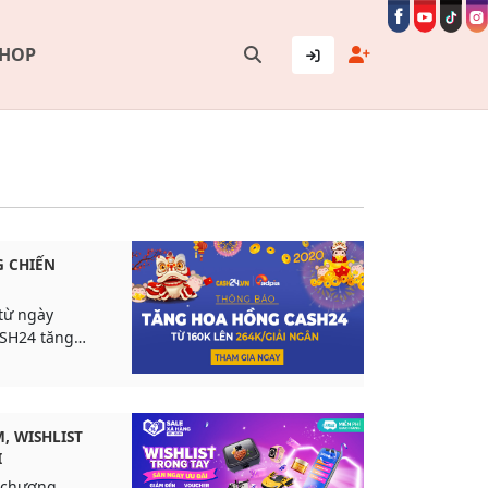
SHOP
 CHIẾN
từ ngày
ASH24 tăng
,000đ/giải
, WISHLIST
I
u chương