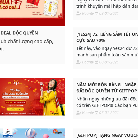
trình khuyến mãi hấp dẫn đa
bạn Publisher đẩy mạnh doan
Hoantv
08-01-2021
thật nhiều hoa hồng!
T DEAL ĐỘC QUYỀN
[YES24] 72 TIẾNG SẮM TẾT O
CỰC SÂU 70%
à chất lượng cao cấp,
i.
Tết này, vào ngay Yes24 dự 7
mạnh sản phẩm toàn sàn mừn
Sửu.
Hoantv
08-01-2021
NĂM MỚI RỘN RÀNG - NGẬP
ĐÃI ĐỘC QUYỀN TỪ GIFTPOP
Nhận ngay những ưu đãi độc
có trên GIFTPOP!!! Các bạn Pu
chia sẻ thông tin này cho kh
Hoantv
07-01-2021
mình để đẩy số thật mạnh và 
nhiều hoa hồng nha!
[GIFTPOP] TẶNG NGAY VOUC