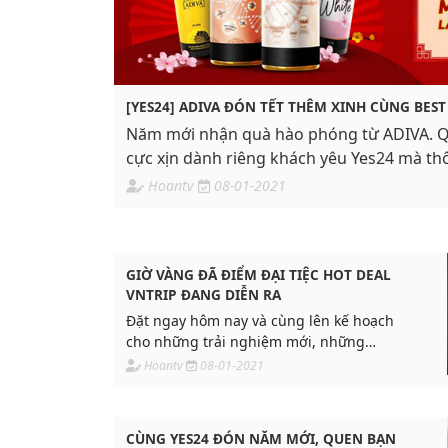
[YES24] ADIVA ĐÓN TẾT THÊM XINH CÙNG BES
Năm mới nhận quà hào phóng từ ADIVA. Qu
cực xịn dành riêng khách yêu Yes24 mà thô
Hoantv
08-01-2021
GIỜ VÀNG ĐÃ ĐIỂM ĐẠI TIỆC HOT DEAL
VNTRIP ĐANG DIỄN RA
Đặt ngay hôm nay và cùng lên kế hoạch
cho những trải nghiệm mới, những
chuyến đi cùng gia đình, bạn bè và người
Hoantv
08-01-2021
thân nhân dịp cuối năm hoặc lên kế
hoạch di chuyển
CÙNG YES24 ĐÓN NĂM MỚI, QUEN BẠN