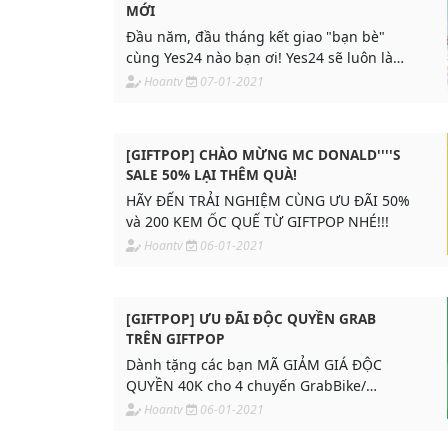
MỚI
Đầu năm, đầu tháng kết giao "bạn bè"
cùng Yes24 nào bạn ơi! Yes24 sẽ luôn là
người bạn đồng hàng mỗi khi bạn muốn
Hoantv
07-01-2021
mua sắm online đấy. Deal bao la, giá rẻ
không tưởng.
[GIFTPOP] CHÀO MỪNG MC DONALD''''S
SALE 50% LẠI THÊM QUÀ!
HÃY ĐẾN TRẢI NGHIỆM CÙNG ƯU ĐÃI 50%
và 200 KEM ỐC QUẾ TỪ GIFTPOP NHÉ!!!
Hoantv
06-01-2021
[GIFTPOP] ƯU ĐÃI ĐỘC QUYỀN GRAB
TRÊN GIFTPOP
Dành tặng các bạn MÃ GIẢM GIÁ ĐỘC
QUYỀN 40K cho 4 chuyến GrabBike/
GrabCar chỉ với 5K.
Hoantv
06-01-2021