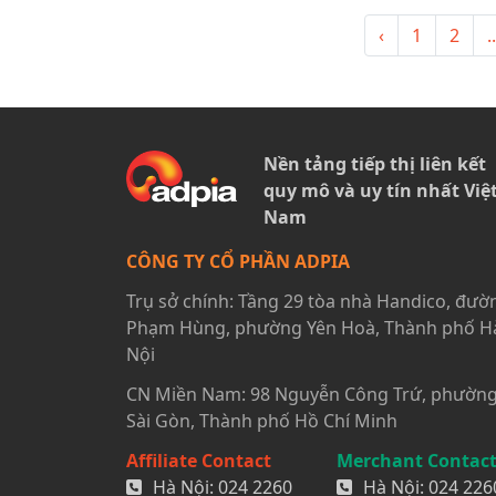
‹
1
2
..
Nền tảng tiếp thị liên kết
quy mô và uy tín nhất Việ
Nam
CÔNG TY CỔ PHẦN ADPIA
Trụ sở chính: Tầng 29 tòa nhà Handico, đườ
Phạm Hùng, phường Yên Hoà, Thành phố H
Nội
CN Miền Nam: 98 Nguyễn Công Trứ, phườn
Sài Gòn, Thành phố Hồ Chí Minh
Affiliate Contact
Merchant Contac
Hà Nội:
024 2260
Hà Nội:
024 226