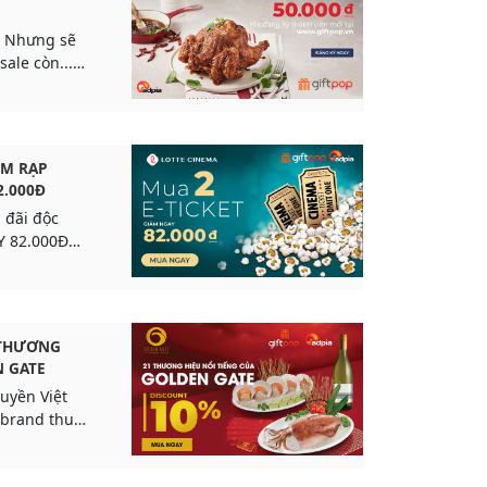
ẽ
ale còn...
IM RẠP
2.000Đ
 đãi độc
Y 82.000Đ
te Cinema!!!!
 THƯƠNG
N GATE
uyền Việt
 brand thuộc
te.