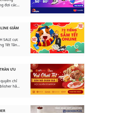
ng đợi các
h số và tích
NLINE GIẢM
2H SALE cực
g Tết Tân
 TRÀN ƯU
 quyền chỉ
blisher hãy
ách hàng của
tích thật
HER