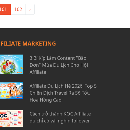
161
162
›
FFILIATE MARKETING
3 Bí Kíp Làm Content "Bão
Đơn" Mùa Du Lịch Cho Hội
Affiliate
Affiliate Du Lịch Hè 2026: Top 5
Chiến Dịch Travel Ra Số Tốt,
Hoa Hồng Cao
Cách trở thành KOC Affiliate
dù chỉ có vài nghìn follower