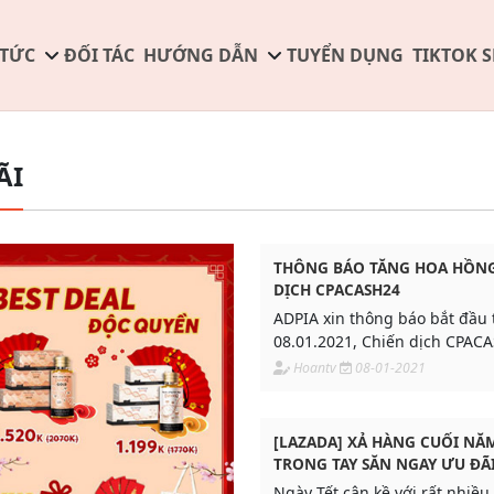
 TỨC
ĐỐI TÁC
HƯỚNG DẪN
TUYỂN DỤNG
TIKTOK 
ÃI
THÔNG BÁO TĂNG HOA HỒNG
DỊCH CPACASH24
ADPIA xin thông báo bắt đầu 
08.01.2021, Chiến dịch CPAC
hoa hồng từ 160,000đ lên 264
Hoantv
08-01-2021
ngân.
[LAZADA] XẢ HÀNG CUỐI NĂM
TRONG TAY SĂN NGAY ƯU ĐÃ
Ngày Tết cận kề với rất nhiề