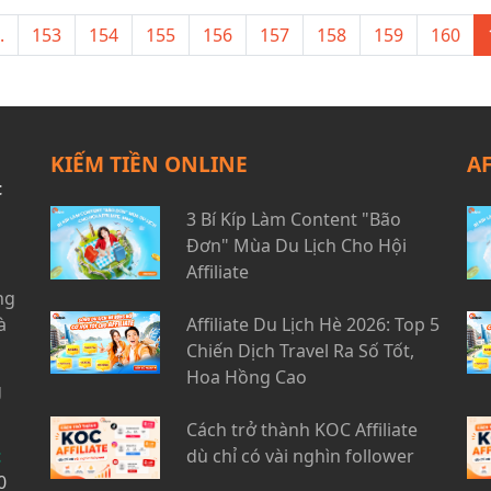
.
153
154
155
156
157
158
159
160
KIẾM TIỀN ONLINE
A
t
3 Bí Kíp Làm Content "Bão
Đơn" Mùa Du Lịch Cho Hội
Affiliate
ng
à
Affiliate Du Lịch Hè 2026: Top 5
Chiến Dịch Travel Ra Số Tốt,
Hoa Hồng Cao
g
Cách trở thành KOC Affiliate
t
dù chỉ có vài nghìn follower
0