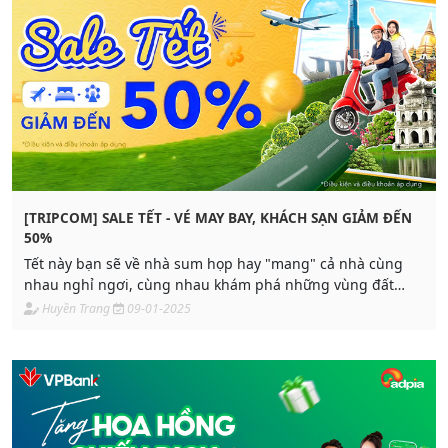
[TRIPCOM] SALE TẾT - VÉ MAY BAY, KHÁCH SẠN GIẢM ĐẾN
50%
Tết này bạn sẽ về nhà sum họp hay "mang" cả nhà cùng
nhau nghỉ ngơi, cùng nhau khám phá những vùng đất
mới? Dù đi đâu, chỉ cần cùng nhau, nơi đâu cũng là Tết. ​
Huyền Trang
09-01-2025