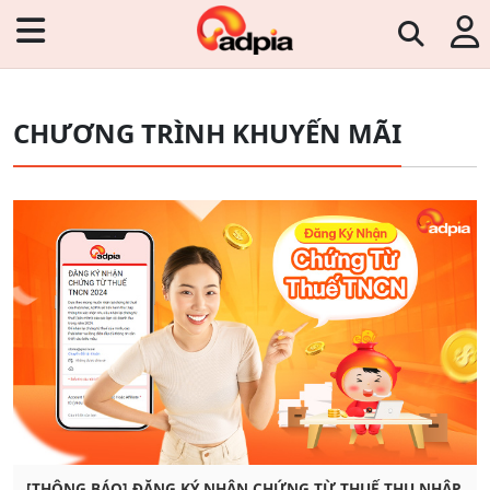
CHƯƠNG TRÌNH KHUYẾN MÃI
[THÔNG BÁO] ĐĂNG KÝ NHẬN CHỨNG TỪ THUẾ THU NHẬP