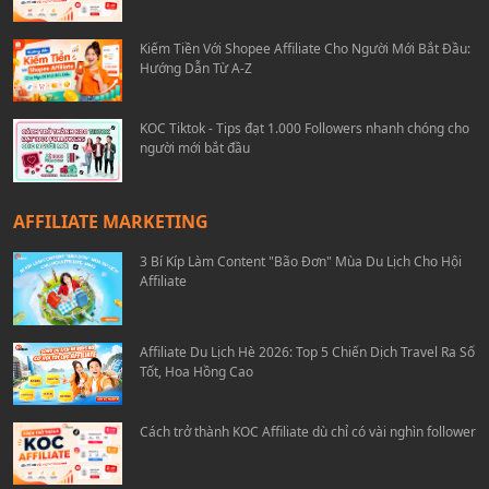
Kiếm Tiền Với Shopee Affiliate Cho Người Mới Bắt Đầu:
Hướng Dẫn Từ A-Z
KOC Tiktok - Tips đạt 1.000 Followers nhanh chóng cho
người mới bắt đầu
AFFILIATE MARKETING
3 Bí Kíp Làm Content "Bão Đơn" Mùa Du Lịch Cho Hội
Affiliate
Affiliate Du Lịch Hè 2026: Top 5 Chiến Dịch Travel Ra Số
Tốt, Hoa Hồng Cao
Cách trở thành KOC Affiliate dù chỉ có vài nghìn follower