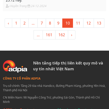
25.12 này.
Huyền Trang
24-12-2024
‹
1
2
...
7
8
9
10
11
12
13
...
161
162
›
Nền tảng tiếp thị liên kết quy mô và
uy tín nhất Việt Nam
CÔNG TY CỔ PHẦN ADPIA
Trụ sở chính: Tầng 29 tòa nhà Handico, đường Phạm Hùng, phường Yên Hoà,
Thành phố Hà Nội
CN Miền Nam: 98 Nguyễn Công Trứ, phường Sài Gòn, Thành phố Hồ Chí
Minh