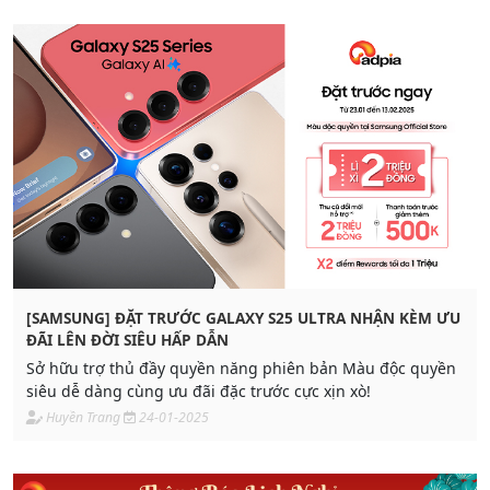
[SAMSUNG] ĐẶT TRƯỚC GALAXY S25 ULTRA NHẬN KÈM ƯU
ĐÃI LÊN ĐỜI SIÊU HẤP DẪN
Sở hữu trợ thủ đầy quyền năng phiên bản Màu độc quyền
siêu dễ dàng cùng ưu đãi đặc trước cực xịn xò!
Huyền Trang
24-01-2025